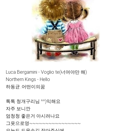
Luca Bergamini - Voglio te(너여야만 해)
Northern Kings - Hello
하동균..어떤이의꿈
톡톡 청개구리님 ^^)익해요
자주 보니깐
엄청청 좋은거 아시려나요
그욧으로영~~~~~~~~~~~~~~~~
오늘도 도움손길 잡아주심에