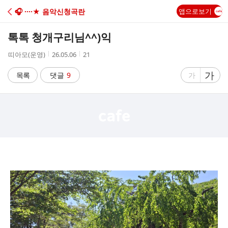
C
🎧 ····★ 음악신청곡란
앱으로보기
A
톡톡 청개구리님^^)익
F
작
작
조
띠아모(운영)
26.05.06
21
성
성
회
E
자
시
수
글
가
글
목록
댓글
9
가
간
자
자
크
크
기
기
크
작
게
게