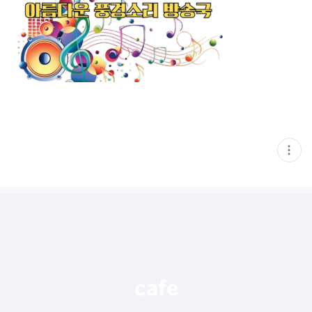
현
재
게
시
글
추
가
기
능
열
기