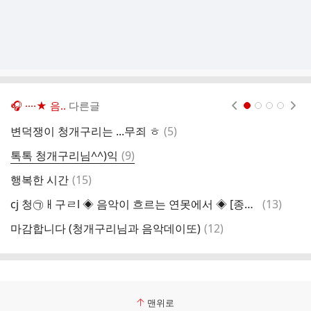
🎧 ····★ 음..
다른글
현재페이지 1
2
3
4
댓
변덕쟁이 청개구리는 ...무죄 ㅎ
(
5
)
글
댓
톡톡 청개구리님^^)익
(
9
)
퐁
글
댓
행복한 시간
(
15
)
죽
글
댓
cj 청㉠ㅐ구ㄹl ◈ 음악이 흐르는 연못에서 ◈ [종합] 10시-12시
(
13
)
달
글
댓
마감합니다 (청개구리님과 음악데이또)
(
12
)
반
글
맨위로