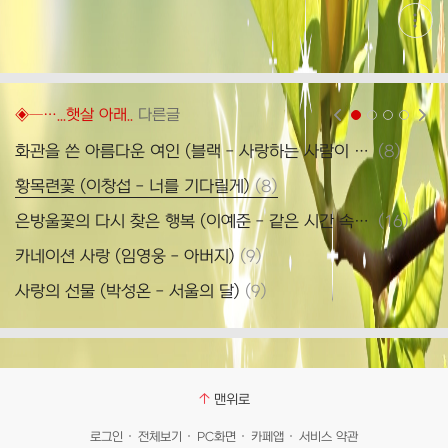
현
재
게
시
글
추
가
◈─…...햇살 아래..
다른글
현재페이지 1
2
3
4
기
능
댓
화관을 쓴 아름다운 여인 (블랙 - 사랑하는 사람이 생겼습니다)
(
8
)
열
글
기
댓
황목련꽃 (이창섭 - 너를 기다릴게)
(
8
)
글
댓
은방울꽃의 다시 찾은 행복 (이예준 - 같은 시간 속의 너)
(
16
)
신
글
댓
카네이션 사랑 (임영웅 - 아버지)
(
9
)
글
댓
사랑의 선물 (박성온 - 서울의 달)
(
9
)
장
글
맨위로
로그인
전체보기
PC화면
카페앱
서비스 약관