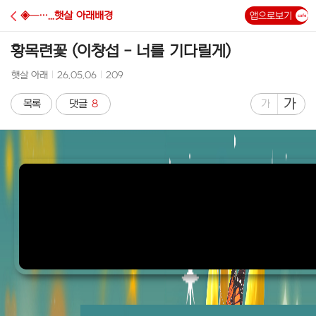
C
◈─…...햇살 아래배경
앱으로보기
A
황목련꽃 (이창섭 - 너를 기다릴게)
F
작
작
조
햇살 아래
26.05.06
209
성
성
회
E
자
시
수
글
가
글
목록
댓글
8
가
간
자
자
크
크
기
기
크
작
게
게