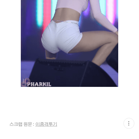
현
스크랩 원문 :
이종격투기
재
게
시