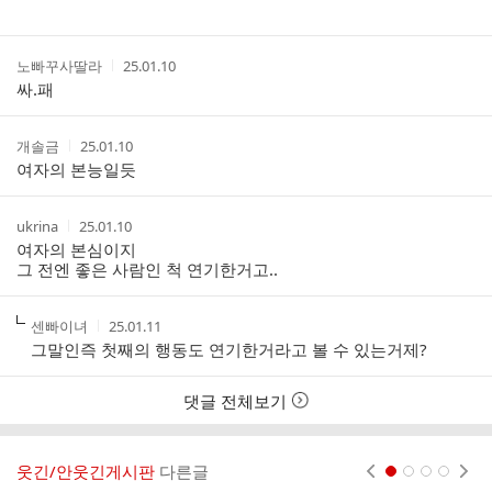
작
작
노빠꾸사딸라
25.01.10
성
성
싸.패
자
시
간
작
작
개솔금
25.01.10
성
성
여자의 본능일듯
자
시
간
작
작
ukrina
25.01.10
성
성
여자의 본심이지
자
시
그 전엔 좋은 사람인 척 연기한거고..
간
작
작
센빠이녀
25.01.11
성
성
그말인즉 첫째의 행동도 연기한거라고 볼 수 있는거제?
자
시
간
댓글 전체보기
웃긴/안웃긴게시판
다른글
현재페이지 1
2
3
4