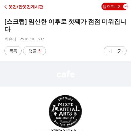
C
웃긴/안웃긴게시판
앱으로보기
A
[스크랩]
임신한 이후로 첫째가 점점 미워집니
F
다
작
작
조
최유리
25.01.10
537
E
성
성
회
자
시
수
글
가
글
목록
댓글
5
가
간
자
자
크
크
기
기
크
작
게
게