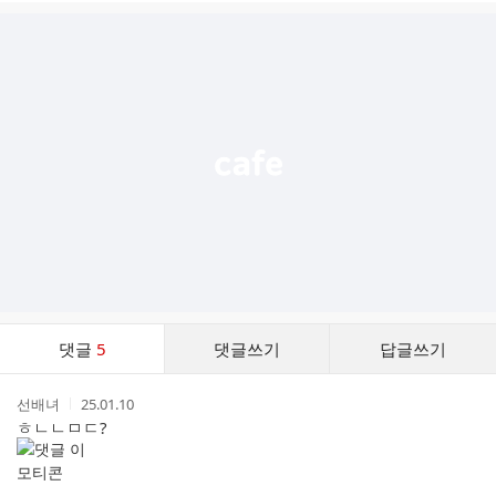
글
추
가
기
능
열
기
댓
댓글
5
댓글쓰기
답글쓰기
글
댓
작
작
선배녀
25.01.10
글
성
성
ㅎㄴㄴㅁㄷ?
리
자
시
스
간
트