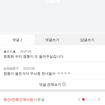
댓
댓글
2
댓글쓰기
답글쓰기
글
댓
작
작
▲로진▲
25.07.05
글
성
성
훠훠훠 우리 잼통이 또 올려주실겁니다
리
자
시
스
간
트
작
작
吉高由里子
25.07.06
성
성
잼통이 올린거야 무뇌충 한녀들아 ㅋㅋㅋㅋ
자
시
간
댓글 전체보기
웃긴/안웃긴게시판
다른글
현재페이지 1
2
3
4