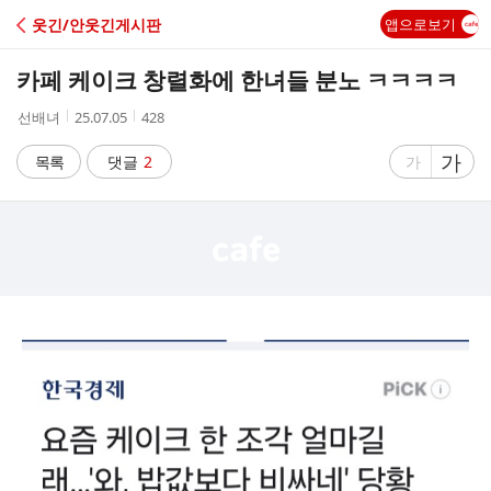
C
웃긴/안웃긴게시판
앱으로보기
A
카페 케이크 창렬화에 한녀들 분노 ㅋㅋㅋㅋ
F
작
작
조
선배녀
25.07.05
428
성
성
회
E
자
시
수
글
가
글
목록
댓글
2
가
간
자
자
크
크
기
기
크
작
게
게