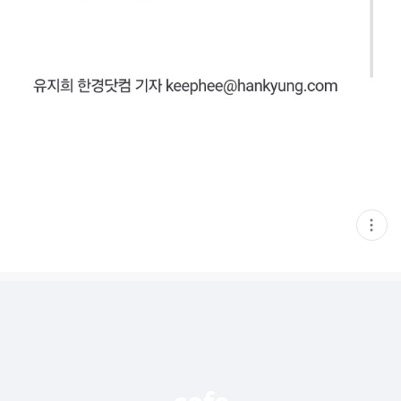
현
재
게
시
글
추
가
기
능
열
기