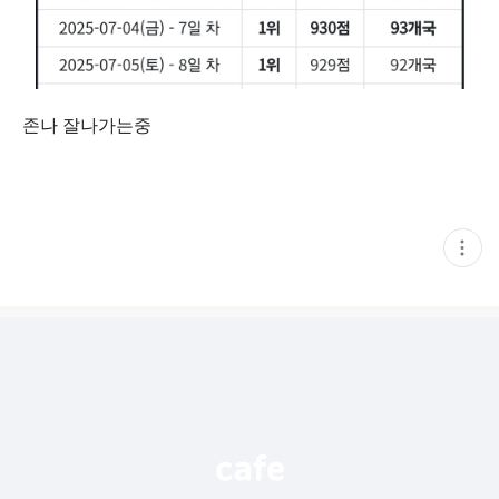
존나 잘나가는중
현
재
게
시
글
추
가
기
능
열
기