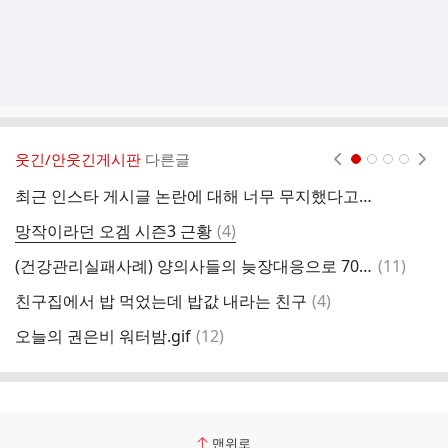
웃긴/안웃긴게시판
다른글
현재페이지 1
2
3
4
최근 인스타 게시글 논란에 대해 너무 무지했다고 인정하는 카리나.jpg
인
댓
망작이라던 오겜 시즌3 근황
(
4
)
글
댓
(건강관리실패사례) 양의사들의 늦장대응으로 70세 어머니가 사망한 사연! "엄마! 미안합니다"
(
11
)
글
댓
친구집에서 밥 먹었는데 밥값 내라는 친구
(
4
)
영
글
댓
오늘의 권은비 워터밤.gif
(
12
)
러
글
맨위로