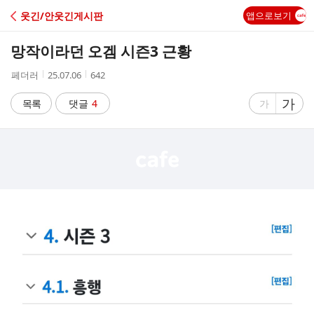
C
웃긴/안웃긴게시판
앱으로보기
A
망작이라던 오겜 시즌3 근황
F
작
작
조
페더러
25.07.06
642
성
성
회
E
자
시
수
글
가
글
목록
댓글
4
가
간
자
자
크
크
기
기
크
작
게
게