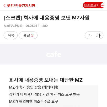
C
웃긴/안웃긴게시판
앱으로보기
A
[스크랩]
회사에 내용증명 보낸 MZ사원
F
작
작
조
노빠꾸사딸라
26.05.06
1,380
성
성
회
E
자
시
수
글
가
글
목록
댓글
5
가
간
자
자
크
크
기
기
크
작
게
게