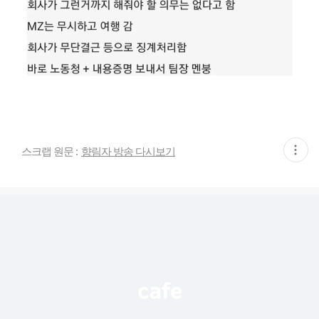
현
스크랩 원문 :
향림자 방송 다시보기
재
게
시
글
추
가
기
능
열
기