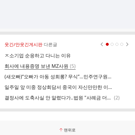
웃긴/안웃긴게시판
다른글
현재페이지 1
2
3
4
ㅈ소기업 순응하고 다니는 이유
댓
회사에 내용증명 보낸 MZ사원
(
5
)
글
(새오빠)“오빠가 아동 성희롱? 무식”…민주연구원 부원장 SNS 글 논란
일주일 앞 미중 정상회담서 중국이 자신만만한 이유
우
댓
결정사에 도축사실 안 알렸다가‥법원 "사례금 더해 위약금 내야"
(
2
)
글
맨위로