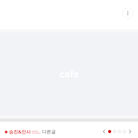
현
재
게
시
글
추
가
기
능
열
기
♣ 승진&인사 :::::..
다른글
현재페이지 1
2
3
4