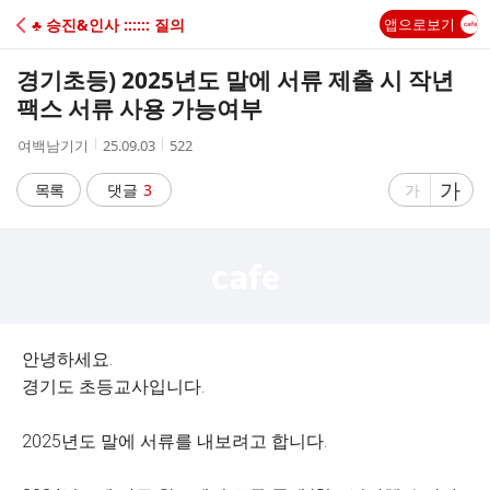
C
♣ 승진&인사 :::::: 질의
앱으로보기
A
경기초등) 2025년도 말에 서류 제출 시 작년
F
팩스 서류 사용 가능여부
작
작
조
여백남기기
25.09.03
522
E
성
성
회
자
시
수
글
가
글
목록
댓글
3
가
간
자
자
크
크
기
기
크
작
게
게
안녕하세요.
경기도 초등교사입니다.
2025년도 말에 서류를 내보려고 합니다.