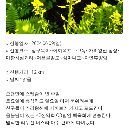
○ 산행일자 : 2024.06.09(일)
○ 산행코스 : 장구목이~이끼폭포 1~9폭~가리왕산 정상~
마황치삼거리~어은골임도~심마니교~자연휴양림
○ 산행거리 : 12 km
○ 날씨 : 맑음
오랜만에 스케줄이 빈 주말
토요일에 휴식하고 일요일 마저 푹쉬려는데
친구들이 가리왕산에 이끼보러 가자고 꼬드긴다.
을불님이 있는 K2산악회 OB팀인 백옥회에 편승한다.
넓직한 리무진 버스라 아주 편하게 다녀왔다.