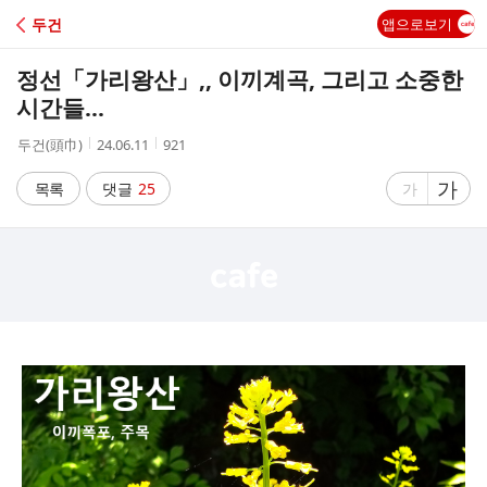
C
두건
앱으로보기
A
정선「가리왕산」,, 이끼계곡, 그리고 소중한
F
시간들...
작
작
조
두건(頭巾)
24.06.11
921
E
성
성
회
자
시
수
글
가
글
목록
댓글
25
가
간
자
자
크
크
기
기
크
작
게
게