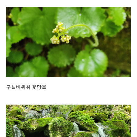
구실바위취 꽃망울