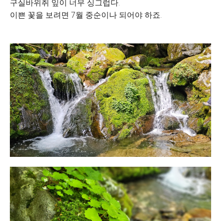
구실바위취 잎이 너무 싱그럽다.
이쁜 꽃을 보려면 7월 중순이나 되어야 하죠.