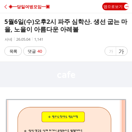
C
◈━당일여벙모임━▣
앱으로보기
A
5월6일(수)오후2시 파주 심학산. 생선 굽는 마
F
을, 노을이 아름다운 아레볼
작
작
조
사네
26.05.04
1,141
E
성
성
회
자
시
수
글
가
글
목록
댓글
40
가
간
자
자
크
크
기
기
크
작
게
게