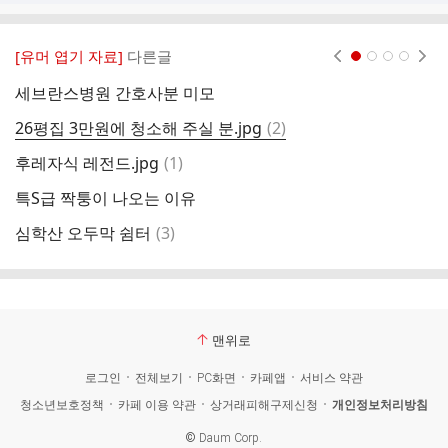
[유머 엽기 자료]
다른글
현재페이지 1
2
3
4
세브란스병원 간호사분 미모
꼭
댓
26평집 3만원에 청소해 주실 분.jpg
(
2
)
교
글
댓
후레자식 레전드.jpg
(
1
)
제
글
특S급 짝퉁이 나오는 이유
이
댓
심학산 오두막 쉼터
(
3
)
마
글
맨위로
로그인
전체보기
PC화면
카페앱
서비스 약관
청소년보호정책
카페 이용 약관
상거래피해구제신청
개인정보처리방침
©
Daum Corp.