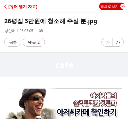
C
[유머 엽기 자료]
앱으로보기
A
26평집 3만원에 청소해 주실 분.jpg
F
작
작
조
낭만러
26.05.05
108
성
성
회
E
자
시
수
글
가
글
목록
댓글
2
가
간
자
자
크
크
기
기
크
작
게
게
.