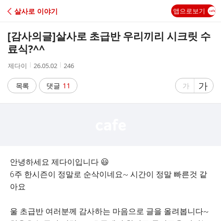
C
살사로 이야기
앱으로보기
A
[감사의글]
살사로 초급반 우리끼리 시크릿 수
F
료식?^^
작
작
조
제다이
26.05.02
246
E
성
성
회
자
시
수
글
가
글
목록
댓글
11
가
간
자
자
크
크
기
기
크
작
게
게
안녕하세요 제다이입니다 😃
6주 한시즌이 정말로 순삭이네요~ 시간이 정말 빠른것 같
아요
울 초급반 여러분께 감사하는 마음으로 글을 올려봅니다~