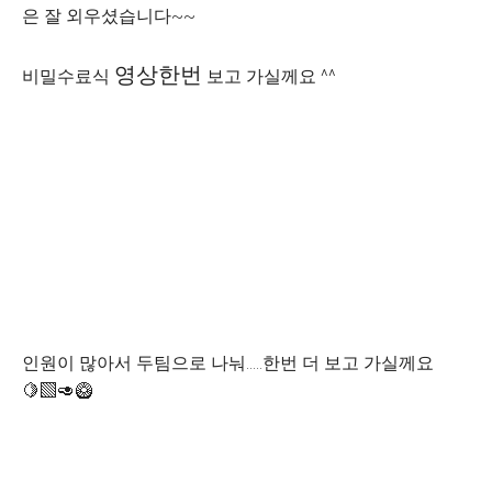
은 잘 외우셨습니다~~
영상한번
비밀수료식
보고 가실께요 ^^
인원이 많아서 두팀으로 나눠.....한번 더 보고 가실께요
🍋‍🟩🥑🥝