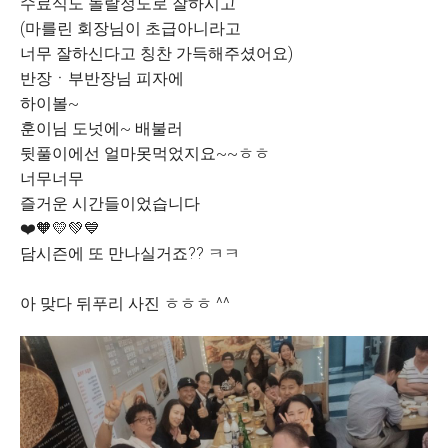
수료식도 놀랄정도로 잘하시고
(마를린 회장님이 초급아니라고
너무 잘하신다고 칭찬 가득해주셨어요)
반장ㆍ부반장님 피자에
하이볼~
훈이님 도넛에~ 배불러
뒷풀이에선 얼마못먹었지요~~ㅎㅎ
너무너무
즐거운 시간들이었습니다
❤️🧡💛💚💙
담시즌에 또 만나실거죠?? ㅋㅋ
아 맞다 뒤푸리 사진 ㅎㅎㅎ ^^