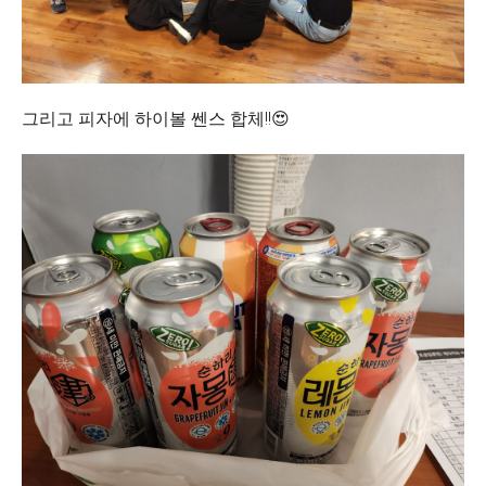
그리고 피자에 하이볼 쎈스 합체!!😍