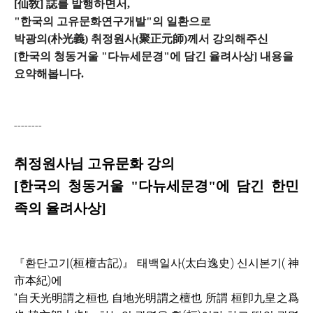
[仙敎] 誌를 발행하면서,
"한국의 고유문화연구개발"의 일환으로
박광의(朴光義) 취정원사(聚正元師)께서 강의해주신
[한국의 청동거울 "다뉴세문경"에 담긴 율려사상] 내용을
요약해봅니다.
--------
취정원사님 고유문화 강의
[한국의 청동거울 "다뉴세문경"에 담긴 한민
족의 율려사상]
『환단고기(桓檀古記)』 태백일사(太白逸史) 신시본기( 神
市本紀)에
"自天光明謂之桓也 自地光明謂之檀也 所謂 桓卽九皇之爲