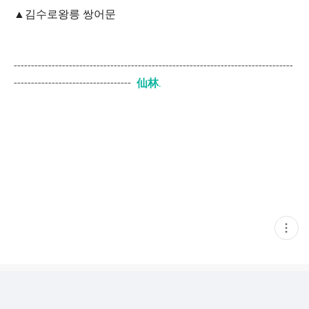
▲김수로왕릉 쌍어문
---------------------------------------------------------------------------------
----------------------------------
仙林.
현
재
게
시
글
추
가
기