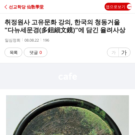
C
선교학당 仙敎學堂
앱으로보기
A
취정원사 고유문화 강의, 한국의 청동거울
F
"다뉴세문경(多鈕細文鏡)"에 담긴 율려사상
작
작
조
일심정회
08.08.22
196
E
성
성
회
자
시
수
글
가
글
목록
댓글
0
가
간
자
자
크
크
기
기
크
작
게
게