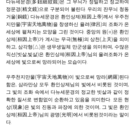
다뉴세문경
(多鈕細紋鏡)은
그 무늬가 정밀하고 정교하여
정문경(精文鏡)으로 구분되어 불린다. 우리의 잔무늬 청동
거울(銅鏡) 다뉴세문경은 환인상제
(桓因上帝)
께서 우주천
지만물(宇宙天地萬物)을 창생하신 율려(律呂)의 조화가 온
세상에 펼쳐지는 모양을 그린 것이다. 중앙의 원(○
)
은 환인
상제
(桓因上帝)가
계시는 무극
(無極)
의 상천(上天)을 의미
하고, 삼각형(△)은 생무생일체 만군생을 의미하며, 수많은
직선(빗살,빛살)은
환인상제
(桓因上帝)
님의 율려조화가 온
세상에 빛으로써 망라되어는 모습이다.
우주천지만물
(宇宙天地萬物)
이 빛으로써 망라
(網羅)
된다
함은, 삼라만상 모두 환인상제님의 빛에서 비롯된 것이며,
그 빛의 조화 속에서 다뉴세문경의 정교한 빗살과 같이 정
확한 질서로 변함없이 순환하고 있음을 의미한다. 모든 현
상(現象)은 빛의 진동과 파장에 의한 것이며, 그 빛은 환인
상제
(桓因上帝)
님의 광명(光明)에서 비롯된것이라는 말이
다.