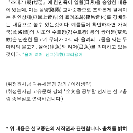
『
조대기(
朝代記)
』
에
한민족이 일월(日月)을 숭앙한 내용
이 있는데, 이는 음양(陰陽) 교차순환으로 조화롭게 펼쳐지
는 환인상제
(桓因上帝)
님의 율려조화(律呂造化)를 경배하
는 내용으로 볼수 있는것이다. 예를들어 확언하자면 가락
국(駕洛國)의 시조인 수로왕(김수로왕) 릉의 쌍어문(雙魚
紋)은 단순한 물고기 무늬가 아니라, 율려의 그물을 짜는 두
마리의 물고기, 율어(律魚)와 려어(呂魚)를 의미하고 있는
것이다.
*율어, 려어 : 선교(仙敎) 교리용어
-------
(취정원사님 다뉴세문경 강의 / 이하생략)
(취정원사님 고유문화 강의 *全文을 공부할 선제는 선교총
림 종무실로 연락바랍니다.)
* 위 내용은 선교종단의 저작권과 관련합니다. 출처를 밝히