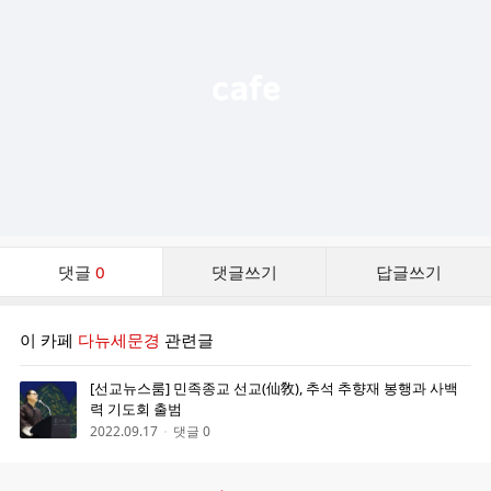
능
열
기
댓
댓글
0
댓글쓰기
답글쓰기
글
댓
글
이 카페
다뉴세문경
관련글
리
스
[선교뉴스룸] 민족종교 선교(仙敎), 추석 추향재 봉행과 사백
트
력 기도회 출범
2022.09.17
댓글 0