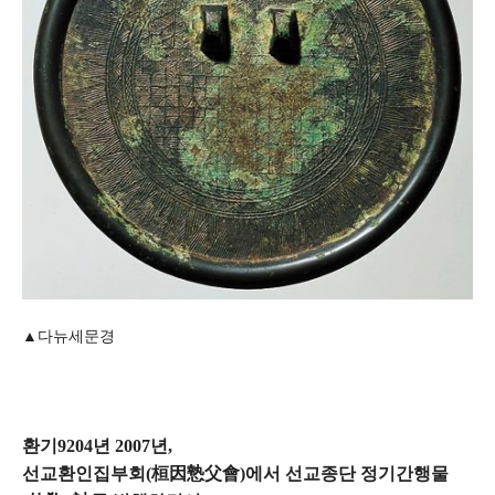
▲다뉴세문경
환기9204년 2007년,
선교환인집부회(桓因慹父會)에서 선교종단 정기간행물