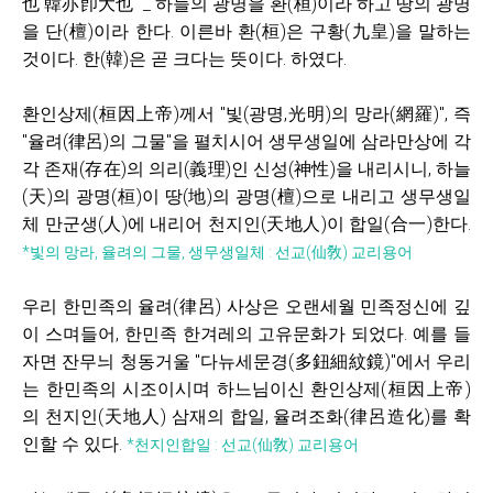
也 韓亦卽大也" _ 하늘의 광명을 환(桓)이라 하고 땅의 광명
을 단(檀)이라 한다. 이른바 환(桓)은 구황(九皇)을 말하는
것이다. 한(韓)은 곧 크다는 뜻이다. 하였다.
환인상제(桓因上帝)께서 "빛(광명,光明)의
망라(網羅)", 즉
"
율려(律呂)의 그물"을 펼치시어 생무생일에
삼라만상
에 각
각 존재(存在)의 의리(義理)인 신성(神性)을
내리시니, 하늘
(天)의 광명(桓)이 땅(地)의 광명(檀)으로 내리고 생무생일
체 만군생(人)에 내리어 천지인(天地人)이 합일(合一)한다.
*빛의 망라, 율려의 그물, 생무생일체 : 선교(仙敎) 교리용어
우리 한민족의 율려
(律呂)
사상은 오랜세월 민족정신에 깊
이 스며들어, 한민족 한겨레의 고유문화가 되었다. 예를 들
자면 잔무늬 청동거울 "다뉴세문경(多鈕細紋鏡)"에서 우리
는 한민족의 시조이시며 하느님이신 환인상제
(桓因上帝)
의 천지인(天地人) 삼재의 합일, 율려조화(律呂造化)를 확
인할 수 있다.
*천지인합일 : 선교(仙敎) 교리용어