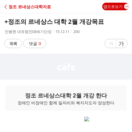
C
정조 르네상스대학자료
앱으로보기
A
+정조의 르네상스 대학 2월 개강목표
F
작
작
조
안봉현 대유평진떼배기단장
15.12.11
200
성
성
회
E
자
시
수
글
가
글
목록
댓글
0
가
간
자
자
크
크
기
기
크
작
게
게
정조 르네상스대학 2월 개강 한다
장애인 비장애인 함께 일자리와 복지지도자 양성한다