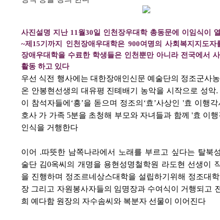
사진설명 지난
11
월
30
일 인천장우대학 총동문에 이임식이 
~제
15
기까지 인천장애우대학은
900
여명의 사회복지지도자
장애우대학을 수료한 학생들은 인천뿐만 아니라 전국에서 
활동 하고 있다
우선 식전 행사에는 대한장애인신문 예술단의 정조군사농
온 안봉현선생의 대유평 진톄배기 농악을 시작으로 성악
이 참석자들에
‘
흥
’
을 돋으며 정조의
‘
효
’
사상인 '효 이행각
호사 가 가족
5
분을 초청해 부모와 자녀들과 함께 '효 이행
인식을 거행한다
이어 .따뜻한 남쪽나라에서 노래를 부르고 싶다는 탈북
술단 김0
옥씨의 개명을 용현성명철학원 라도현 선생이 
을 진행하며 정조르네상스대학을 설립하기위해 정조대학
장 그리고 자원봉사자들의 임명장과 수여식이 거행되고 
희 예다함 원장의 자수솜씨와 복분자 선물이 이어진다