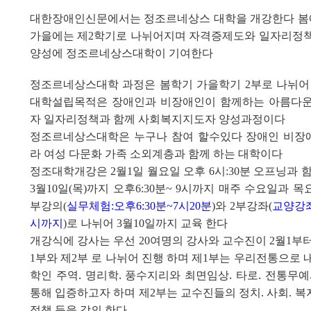
대한장애인신문에서는 정조르네상스 대학을 개강한다 봄
가을에는 제
학기로 나뉘어지며 자격증제도와 일자리정
2
양성에 정조르네상스대학이 기여한다
정조르네상스대학 과정은 봄학기 가을학기 2부로 나뉘어
대학설립목적은 장애인과 비장애인이 함께하는 아름다
자 일자리정책과 함께 사회복지지도자 양성과정이다
정조르네상스대학은 누구나 참여 할수있다 장애인 비장
라 여성 다문화 가족 소외계층과 함께 하는 대학이다
정조대학개강은
월
일 월요일 오후
시
분 오프닝과 
2
1
6
:30
월
일
목
까지 오후
분
시까지 매주 수요일과 목
3
10
(
)
6:30
~ 9
부강의
실무체험
오후
분
시
분
와
부강좌
교양강
(
:
6:30
~7
20
)
2
(
시까지
로 나뉘어
월
일까지 교육 한다
)
3
10
개강식에 강사는 우선
여명의 강사와 교수진이
월
부
20
2
1
부와 제
부 로 나뉘어 진행 하며 제
부는 우리전통으로 
1
2
1
학인 주역. 명리학. 풍수지리와 최면임상. 타로. 전통무
통해 입증하고자 하며 제
부는 교수진들의 정치
사회
복
2
.
.
정책 등을 강의 한다