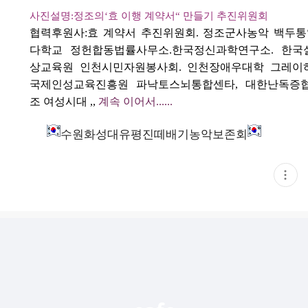
사진설명
:
정조의
‘
효 이행 계약서
“
만들기 추진위원회
협력후원사
:
효 계약서 추진위원회
.
정조군사농악 백두통
다학교 정헌합동법률사무소
.
한국정신과학연구소. 한국
상교육원 인천시민자원봉사회. 인천장애우대학 그레이
국제인성교육진흥원 파낙토스뇌통합센타, 대한난독증
조
여성시대
,,
계속 이어서......
수원화성대유평진떼배기농악보존회
현
재
게
시
글
추
가
기
능
열
기