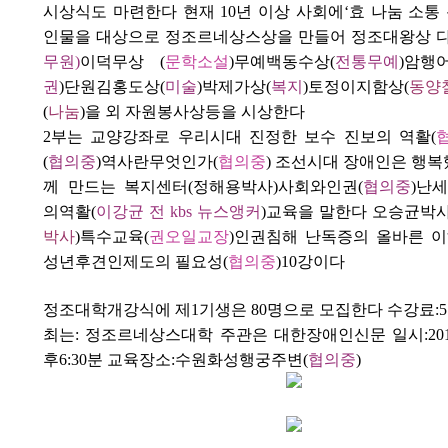
시상식도 마련한다 현재
10
년 이상 사회에
‘
효 나눔 소통
인물을 대상으로 정조르네상스상을 만들어 정조대왕상 
무원
)
이덕무상
(
문학소설
)
무예백동수상
(
전통무예
)
암행
권
)
단원김홍도상
(
미술
)
박제가상
(
복지
)토정이지함상(
동양
(
나눔
)
을 외 자원봉사상등을 시상한다
2
부는 교양강좌로
우리시대 진정한 보수 진보의 역활
(
(
협의중
)
역사란무엇인가
(
협의중
)
조선시대 장애인은 행복
께 만드는 복지센터
(
정해용박사
)
사회와인권
(
협의중
)
난세
의역활
(
이강균 전
kbs
뉴스앵커
)
교육을 말한다 오승균박
박사
)
특수교육
(
권오일교장
)
인권침해 난독증의 올바른 
성년후견인제도의 필요성
(
협의중
)10
강이다
정조대학개강식에 제
1
기생은
80
명으로 모집한다 수강료
:5
최는
:
정조르네상스대학
주관은 대한장애인신문
일시
:20
후
6:30
분
교육장소
:
수원화성행궁주변
(
협의중
)