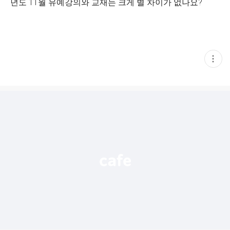
년도 11월 유예강의와 교재는 크게 별 차이가 없나요?
현
재
게
시
글
추
가
기
능
열
기