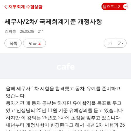
C
재무회계 수험상담
앱으로보기
A
세무사/2차/ 국제회계기준 개정사항
F
작
작
조
김찌룽
26.05.06
211
성
성
회
E
자
시
수
글
가
글
목록
댓글
2
가
간
자
자
크
크
기
기
크
작
게
게
올해 세무사 1차 시험을 합격했고 동차, 유예를 준비하고
있습니다.
동차기간 때 동차 공부는 하지만 유예합격을 목표로 두고
있고 선생님의 25년 11월 기준 유예강의를 듣고 있습니다.
하지만 이 강의는 26년도 2차에 초점을 맞추고 있습니다.
내년부터 개정사항이 변경된다고 해서 내년 2차 시험과 25