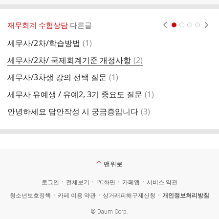
재무회계 수험상담
다른글
현재페이지 1
2
3
4
댓
세무사/2차/학습방법
(
1
)
2
글
댓
세무사/2차/ 국제회계기준 개정사항
(
2
)
세
글
댓
세무사/3차생 강의 선택 질문
(
1
)
글
댓
세무사 유예생 / 유예2, 3기 중요도 질문
(
1
)
글
댓
안녕하세요 답안작성 시 궁금증입니다
(
3
)
중
글
맨위로
로그인
전체보기
PC화면
카페앱
서비스 약관
청소년보호정책
카페 이용 약관
상거래피해구제신청
개인정보처리방침
©
Daum Corp.