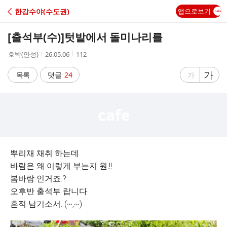
C
한강수야(수도권)
앱으로보기
A
[출석부(수)]
텃밭에서 돌미나리를
F
작
작
조
호박(안성)
26.05.06
112
성
성
회
E
자
시
수
글
가
글
목록
댓글
24
가
간
자
자
크
크
기
기
크
작
게
게
뿌리채 채취 하는데
바람은 왜 이렇게 부는지 원.!!
봄바람 인거죠.?
오후반 출석부 랍니다
흔적 남기소서. (~,~)