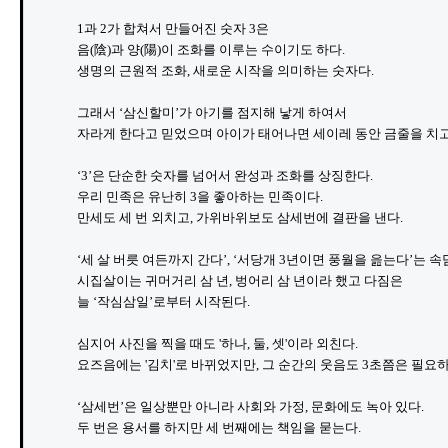
1과 2가 합쳐서 만들어진 숫자 3은 

음(陰)과 양(陽)이 조화를 이루는 수이기도 하다.

생명의 근원적 조화, 새로운 시작을 의미하는 숫자다.

그래서 ‘삼신할미’가 아기를 점지해 낳게 하여서 

자라게 한다고 믿었으며 아이가 태어나면 세이레 동안 금줄을 치고
‘3’은 단순한 숫자를 넘어서 완성과 조화를 상징한다.

우리 민족은 유난히 3을 좋아하는 민족이다.

만세도 세 번 외치고, 가위바위보도 삼세번에 결판을 낸다.

‘세 살 버릇 여든까지 간다’, ‘서당개 3년이면 풍월을 읊는다’는 속
시집살이는 귀머거리 삼 년, 벙어리 삼 년이라 했고 다짐은

늘 ‘작심삼일’로부터 시작된다.

심지어 사진을 찍을 때도 '하나, 둘, 셋'이라 외친다.

요즈음에는 '김치'로 바뀌었지만, 그 순간의 웃음도 3초쯤은 필요하다
‘삼세번’은 일상뿐만 아니라 사회와 가정, 문화에도 녹아 있다.

두 번은 용서를 하지만 세 번째에는 책임을 묻는다.
