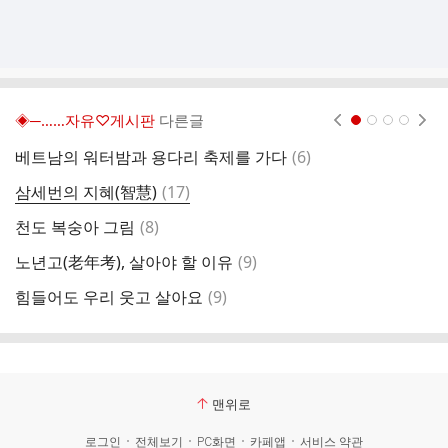
◈─……자유♡게시판
다른글
현재페이지 1
2
3
4
댓
베트남의 워터밤과 용다리 축제를 가다
(
6
)
햇
글
댓
삼세번의 지혜(智慧)
(
17
)
붉
글
댓
천도 복숭아 그림
(
8
)
생
글
댓
노년고(老年考), 살아야 할 이유
(
9
)
생
글
댓
힘들어도 우리 웃고 살아요
(
9
)
글
맨위로
로그인
전체보기
PC화면
카페앱
서비스 약관