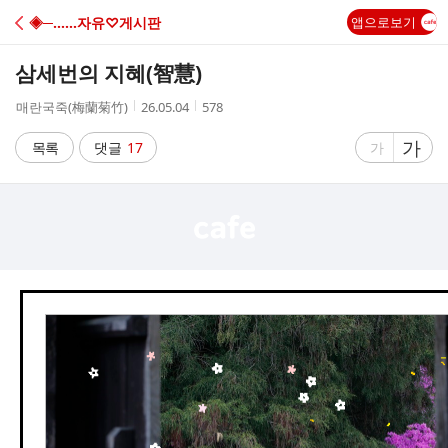
C
◈─……자유♡게시판
앱으로보기
A
삼세번의 지혜(智慧)
F
작
작
조
매란국죽(梅蘭菊竹)
26.05.04
578
성
성
회
E
자
시
수
글
가
글
목록
댓글
17
가
간
자
자
크
크
기
기
크
작
게
게