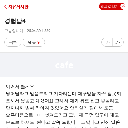
C
자유게시판
앱으로보기
A
경험담4
F
작
작
조
그냥입니다
26.04.30
889
성
성
회
E
자
시
수
글
가
글
목록
댓글
9
가
간
자
자
크
크
기
기
크
작
게
게
이어서 쓸게요
넣어달라고 말씀드리고 기다리는데 제구멍을 자꾸 잘못찌
르셔서 못넣고 계셨어요 그래서 제가 뒤로 잡고 넣을려고
만지니까 벌써 작아져 있었어요 안되실거 같아서 조금
슬픈마음으로 ㅋㄷ 벗겨드리고 그냥 제 구멍 입구에 대고
손으로 하셔도 된다고 말씀 드렸더니 고맙다고 연신 말씀