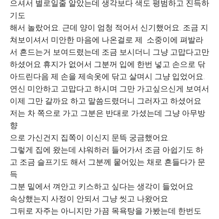
으셔서 별로일줄 알았는데 생각보다 색도 평범하고 진득하
기도
해서 놀랐어요. 근데 양이 엄청 적어서 신기했어요. 조금 지
쳐보이셔서 미안한 마음에 나온걸로 제 소중이에 펴발라
서 흔드는거 보여드렸는데 조금 보시더니 그냥 고맙다고만
하셨어요 휴지가 없어서 그분꺼 입에 한번 넣고 손으로 닦
아드린다음 제 손을 제속옷에 닦고 살며시 그냥 입었어요.
연신 미안하고 고맙다고 하시며 그만 가고싶으신게 보여서
이제 그만 갈까요 하고 말씀드렸더니 그러자고 하셨어요
저는 차 쪽으로 가고 그분은 반대로 가셨는데 그냥 아무방
향
으로 가신건지 집쪽이 이신지 문뜩 궁금했어요.
그렇게 집에 왔는데 샤워하러 들어가서 조금 아쉽기도 하
고 조금 슬프기도 해서 그분께 뭍어있는 채로 흔들다가 문
득
그분 밑에서 껴안고 키스하고 싶다는 생각이 들었어요
속상했는지 사정이 안되서 그냥 씻고 나왔어요
그뒤로 자주는 아니지만 가끔 목욕탕을 가봤는데 한번도