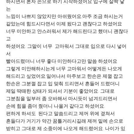
하시면서 혼자 손으로 하기 시작하셨어요 입구에 살짝 닿
는
느낌이 나쁘지 않았지만 아쉬웠어요.아주 조금 하시는거
같았는데 힘드시다면서 이제 됬다고 괜찮다고 하셨어요
너무 미안하고 안스러워서 제가 해드린다고 했더니 괜찮다
고
하셨어요. 그말이 너무 고마워서 그대로 입으로 다시 넣어
서
빨아드렸더니 너무 좋다 미안하다고만 말씀 하셨어요
그렇게 미안해하시는게 너무 고마워서 어떻게든 나오게
해드리고 싶었어요.일어나서 마주보고 한손은 제껄 잡고
한손은 그분껄 잡고 입 맞춰 드리면서 흔들어 드렸더니
제일 딱때한 상태가 되셔서 기분이 좋았어요. 그대로
그분침을 일부러 좀 오바해서 마시듯이 넘겨드리면서
손에 힘을 좀더 줬더니 나올거 같다고 하셨어요.
편하게 하셔도 된다고 말씀드리고 제꺼 위에 곂쳐서
흔들다가 거기가 약간 꿈틀거리시길래 제꺼 밑에 손으로
받히고 그대로 제 소중이에 나오게 해드렸어요. 나이가 있