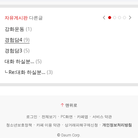
자유게시판
다른글
현재페이지 1
2
3
4
댓
강화운동
(
1
)
글
댓
경험담4
(
9
)
경
글
댓
경험담3
(
5
)
글
댓
대화 하실분...
(
5
)
대
글
댓
Re:대화 하실분...
(
3
)
관
글
맨위로
로그인
전체보기
PC화면
카페앱
서비스 약관
청소년보호정책
카페 이용 약관
상거래피해구제신청
개인정보처리방침
©
Daum Corp.