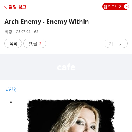
C
칼럼 창고
앱으로보기
A
Arch Enemy - Enemy Within
F
작
작
조
화랑
25.07.04
63
성
성
회
E
자
시
수
글
가
글
목록
댓글
2
가
간
자
자
크
크
기
기
크
작
게
게
#안양