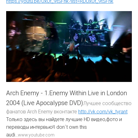
https://youtu.be/UxUf_9tSFhk?list=RDUxUf_9tSFhk
Arch Enemy - 1.Enemy Within Live in London
2004 (Live Apocalypse DVD)
Лучшее сообщество
фанатов Arch Enemy вконтакте
http://vk.com/vk_tyrant
Только здесь вы найдете лучшие HD видео,фото и
переводы интервью!I don´t own this
audi...
www.youtube.com