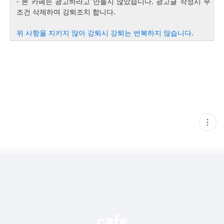
- 본 카페는 광고하라고 만들지 않았습니다. 광고글 작성시 무
조건 삭제하며 강퇴조치 합니다.
위 사항을 지키지 않아 강퇴시 강퇴는 번복하지 않습니다.
현
재
게
시
글
추
가
기
능
열
기