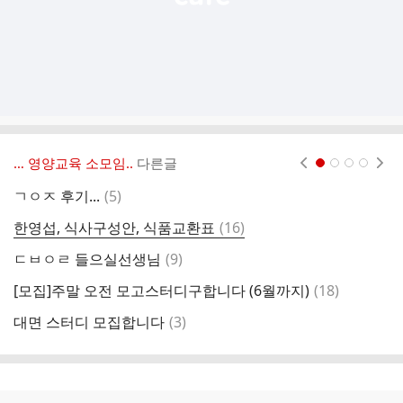
… 영양교육 소모임..
다른글
현재페이지 1
2
3
4
댓
ㄱㅇㅈ 후기...
(
5
)
ㄷ
글
댓
한영섭, 식사구성안, 식품교환표
(
16
)
ㄷ
글
댓
ㄷㅂㅇㄹ 들으실선생님
(
9
)
ㄱ
글
댓
[모집]주말 오전 모고스터디구합니다 (6월까지)
(
18
)
글
댓
대면 스터디 모집합니다
(
3
)
원
글