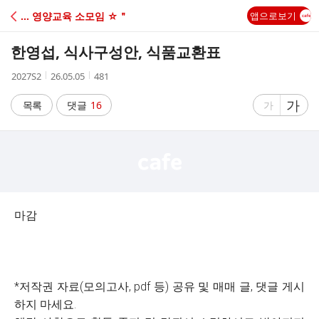
C
… 영양교육 소모임 ☆＂
앱으로보기
A
한영섭, 식사구성안, 식품교환표
F
작
작
조
2027S2
26.05.05
481
성
성
회
E
자
시
수
글
가
글
목록
댓글
16
가
간
자
자
크
크
기
기
크
작
게
게
마감
*저작권 자료(모의고사, pdf 등) 공유 및 매매 글, 댓글 게시
하지 마세요.