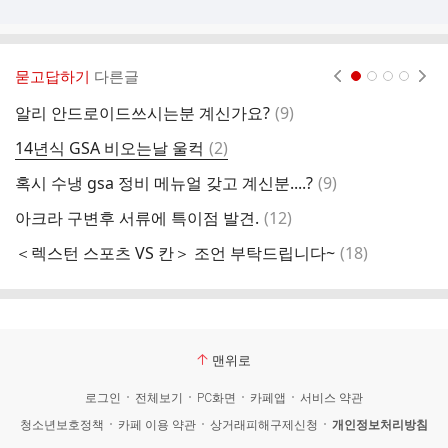
묻고답하기
다른글
현재페이지 1
2
3
4
댓
알리 안드로이드쓰시는분 계신가요?
(
9
)
어
글
댓
14년식 GSA 비오는날 울컥
(
2
)
1
글
댓
혹시 수냉 gsa 정비 메뉴얼 갖고 계신분....?
(
9
)
글
댓
아크라 구변후 서류에 특이점 발견.
(
12
)
R
글
댓
＜렉스턴 스포츠 VS 칸＞ 조언 부탁드립니다~
(
18
)
알
글
맨위로
로그인
전체보기
PC화면
카페앱
서비스 약관
청소년보호정책
카페 이용 약관
상거래피해구제신청
개인정보처리방침