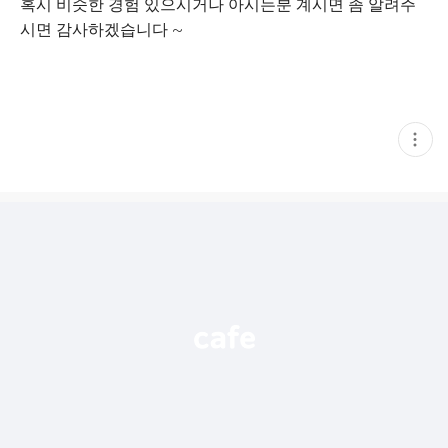
혹시 비슷한 경험 있으시거나 아시는분 계시면 좀 알려주
시면 감사하겠습니다 ~
현
재
게
시
글
추
가
기
능
열
기