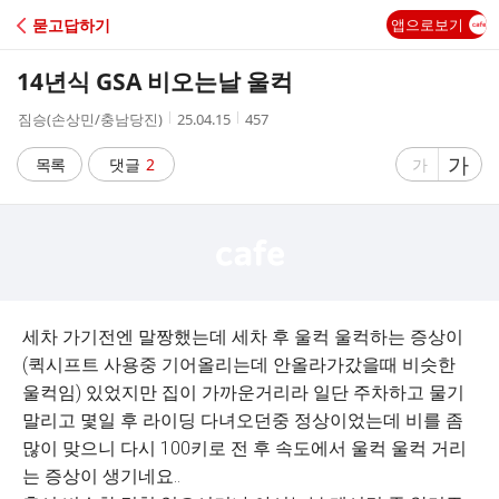
C
묻고답하기
앱으로보기
A
14년식 GSA 비오는날 울컥
F
작
작
조
짐승(손상민/충남당진)
25.04.15
457
성
성
회
E
자
시
수
글
가
글
목록
댓글
2
가
간
자
자
크
크
기
기
크
작
게
게
세차 가기전엔 말짱했는데 세차 후 울컥 울컥하는 증상이
(퀵시프트 사용중 기어올리는데 안올라가갔을때 비슷한
울컥임) 있었지만 집이 가까운거리라 일단 주차하고 물기
말리고 몇일 후 라이딩 다녀오던중 정상이었는데 비를 좀
많이 맞으니 다시 100키로 전 후 속도에서 울컥 울컥 거리
는 증상이 생기네요..