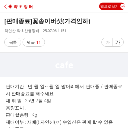
C
◈ 약 초 장 터
앱으로보기
A
[판매종료]
꽃송이버섯(가격인하)
F
작
작
조
하얀산-약초산행장비
25.07.06
151
성
성
회
E
자
시
수
글
가
글
목록
댓글
11
가
간
자
자
크
크
기
기
크
작
게
게
판매기간 : 년 월 일~ 월 일 말머리에서 판매중 / 판매종료
시 판매종료를 해주세요
채 취 일 : 25년 7월 4일
용량표시 :
판매할총량 : Kg
재배여부 : 재배() 자연산(ㅇ) 수입산은 판매 할 수 없음