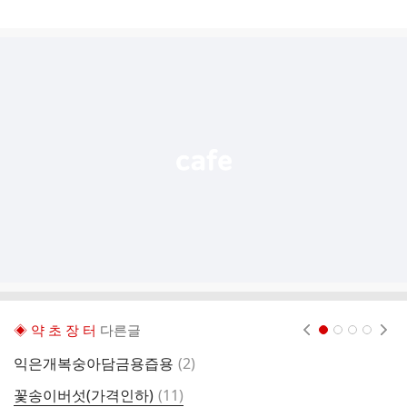
게
시
글
추
가
기
능
열
기
◈ 약 초 장 터
다른글
현재페이지 1
2
3
4
댓
익은개복숭아담금용즙용
(
2
)
글
댓
꽃송이버섯(가격인하)
(
11
)