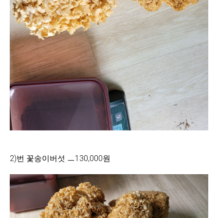
2)번 꽃송이버섯 ㅡ130,000원