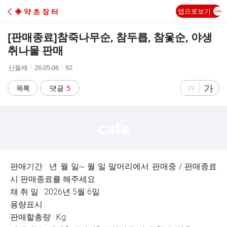
C
◈ 약 초 장 터
앱으로보기
A
[판매종료]
참죽나무순, 참두릅, 참옻순, 야생
F
취나물 판매
작
작
조
산돌배
26.05.06
92
E
성
성
회
자
시
수
글
가
글
목록
댓글
5
가
간
자
자
크
크
기
기
크
작
게
게
판매기간 : 년 월 일~ 월 일 말머리에서 판매중 / 판매종료
시 판매종료를 해주세요
채 취 일 : 2026년 5월 6일
용량표시 :
판매할총량 : Kg