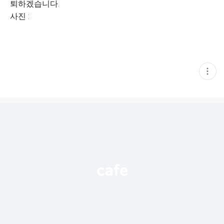
퇴하겠습니다.
사진 :
현
재
게
시
글
추
가
기
능
열
기