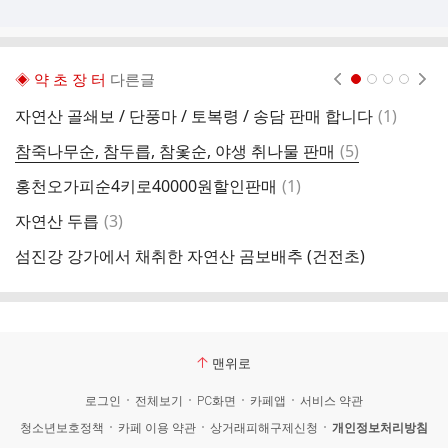
◈ 약 초 장 터
다른글
현재페이지 1
2
3
4
댓
자연산 골쇄보 / 단풍마 / 토복령 / 송담 판매 합니다
(
1
)
자
글
댓
참죽나무순, 참두릅, 참옻순, 야생 취나물 판매
(
5
)
☘
글
댓
홍천오가피순4키로40000원할인판매
(
1
)
글
댓
자연산 두릅
(
3
)
산
글
섬진강 강가에서 채취한 자연산 곰보배추 (건전초)
자
맨위로
로그인
전체보기
PC화면
카페앱
서비스 약관
청소년보호정책
카페 이용 약관
상거래피해구제신청
개인정보처리방침