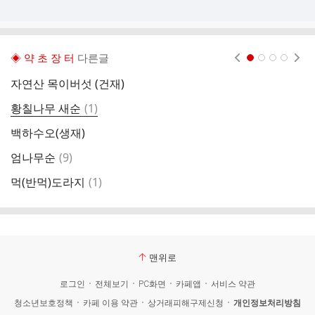
◈ 약 초 장 터
다른글
현재페이지 1
2
3
4
자연산 목이버섯 (건재)
오
댓
황칠나무 새순
(
1
)
야
글
백하수오(생재)
오
댓
엄나무순
(
9
)
(
글
댓
먹(반먹)도라지
(
1
)
방
글
맨위로
로그인
전체보기
PC화면
카페앱
서비스 약관
청소년보호정책
카페 이용 약관
상거래피해구제신청
개인정보처리방침