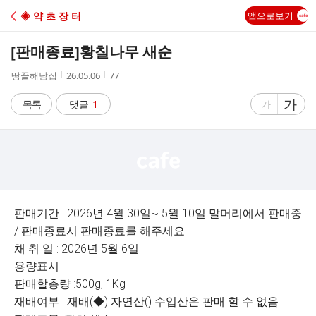
C
◈ 약 초 장 터
앱으로보기
A
[판매종료]
황칠나무 새순
F
작
작
조
땅끝해남집
26.05.06
77
성
성
회
E
자
시
수
글
가
글
목록
댓글
1
가
간
자
자
크
크
기
기
크
작
게
게
판매기간 : 2026년 4월 30일~ 5월 10일 말머리에서 판매중
/ 판매종료시 판매종료를 해주세요
채 취 일 : 2026년 5월 6일
용량표시 :
판매할총량 :500g, 1Kg
재배여부 : 재배(◆) 자연산() 수입산은 판매 할 수 없음