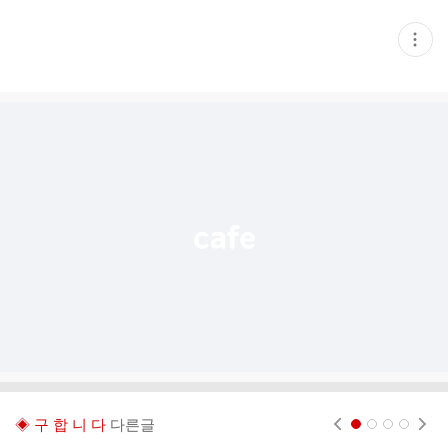
현
재
게
시
글
추
가
기
능
열
기
◈ 구 합 니 다
다른글
현재페이지 1
2
3
4