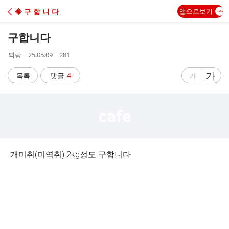
C
◈ 구 합 니 다
앱으로보기
A
구합니다
F
작
작
조
뫼랑
25.05.09
281
성
성
회
E
자
시
수
글
가
글
목록
댓글
4
가
간
자
자
크
크
기
기
크
작
게
게
개미취(미역취) 2kg정도 구합니다