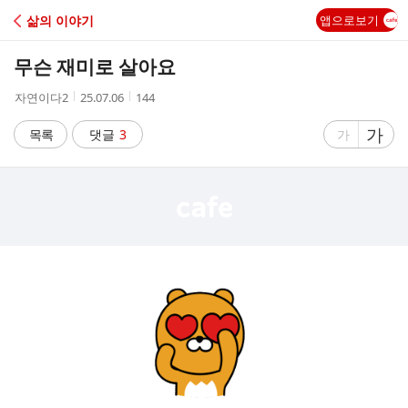
C
삶의 이야기
앱으로보기
A
무슨 재미로 살아요
F
작
작
조
자연이다2
25.07.06
144
성
성
회
E
자
시
수
글
가
글
목록
댓글
3
가
간
자
자
크
크
기
기
크
작
게
게