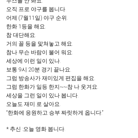
누스를 안 봐요
.
오직 프로 야구를 봅니다
.
어제
(7
월
11
일
)
야구 순위
.
한화
1
등을 해요
.
참 대단해요
.
거의 꼴 등을 맟쳐놓고 해요
.
참나 무슨 바람이 불어 워요
.
세상에 이런 일이 있나
.
보통
9
시
20
분 경기 끝나요
.
그럼 방송사가 재미있게 편집을 해요
.
그럼 한화가 일등 한지
~~
참 나 웃겨요
.
세상을 그런 일이 있나 봅니다
.
오늘도 재미 로 살아요
.
“
한화에 응원하고 승부 짜릿하게 옵니다
.”
*
추신
:
오늘 영화 봅니다
.