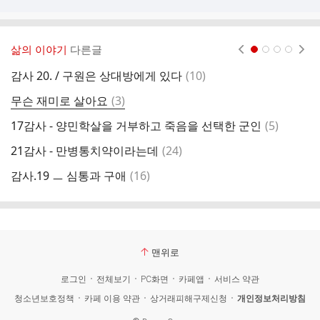
삶의 이야기
다른글
현재페이지 1
2
3
4
댓
감사 20. / 구원은 상대방에게 있다
(
10
)
7
글
댓
무슨 재미로 살아요
(
3
)
[
글
댓
17감사 - 양민학살을 거부하고 죽음을 선택한 군인
(
5
)
1
글
댓
21감사 - 만병통치약이라는데
(
24
)
감
글
댓
감사.19 ㅡ 심통과 구애
(
16
)
글
맨위로
로그인
전체보기
PC화면
카페앱
서비스 약관
청소년보호정책
카페 이용 약관
상거래피해구제신청
개인정보처리방침