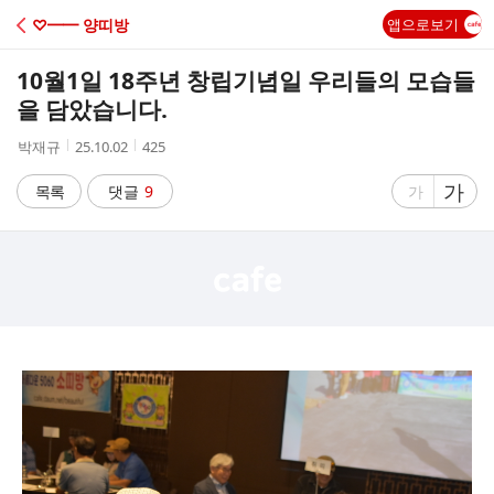
C
♡━━ 양띠방
앱으로보기
A
10월1일 18주년 창립기념일 우리들의 모습들
F
을 담았습니다.
작
작
조
박재규
25.10.02
425
E
성
성
회
자
시
수
글
가
글
목록
댓글
9
가
간
자
자
크
크
기
기
크
작
게
게