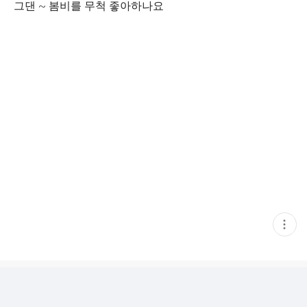
그댄 ~ 봄비를 무척 좋아하나요
현
재
게
시
글
추
가
기
능