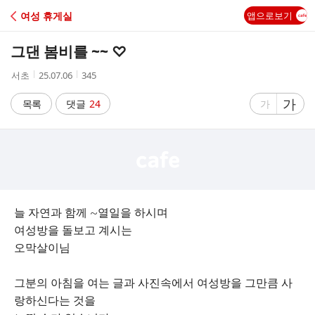
C
여성 휴게실
앱으로보기
A
그댄 봄비를 ~~ ♡
F
작
작
조
서초
25.07.06
345
성
성
회
E
자
시
수
글
가
글
목록
댓글
24
가
간
자
자
크
크
기
기
크
작
게
게
늘 자연과 함께 ~열일을 하시며
여성방을 돌보고 계시는
오막살이님
그분의 아침을 여는 글과 사진속에서 여성방을 그만큼 사
랑하신다는 것을