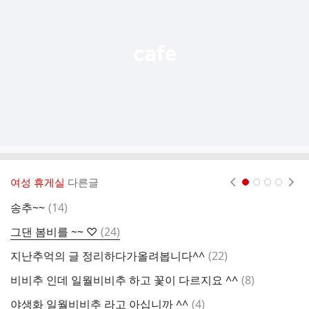
열
기
여성 휴게실
다른글
현재페이지 1
2
3
4
댓
송추~~
(
14
)
어
글
댓
그댄 봄비를 ~~ ♡
(
24
)
초
글
댓
지난추억의 글 정리하다가올려봅니다^^
(
22
)
비
글
댓
비비추 인데 일월비비추 하고 꽃이 다르지요 ^^
(
8
)
가
글
댓
야생화 일월비비추 라고 아십니까 ^^
(
4
)
열