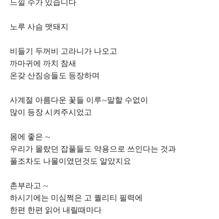
느낄 수가 있습니다.
노루 사슴 맷돼지
비들기 두꺼비 고라니가 나오고
까마귀에 까치 참새
온갖 산짐승들도 등장하며
사계절 아름다운 꽃들 이루~말할 수없이
많이 등장 시켜주시었고
몸에 좋은 ~
우리가 몰랐던 잡풀들도 약용으로 쓰인다는 것과
풀조차도 나물이였던것도 알았지요
촌부라고 ~
하시기에는 미심쩍은 고 퀄리티 필력에
한편 한편 읽어 내릴때마다