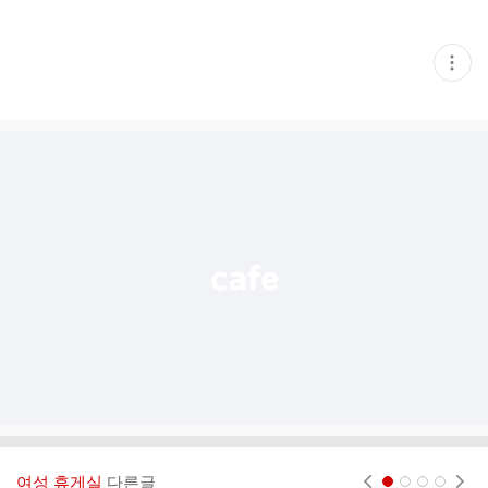
현
재
게
시
글
추
가
기
능
열
기
여성 휴게실
다른글
현재페이지 1
2
3
4