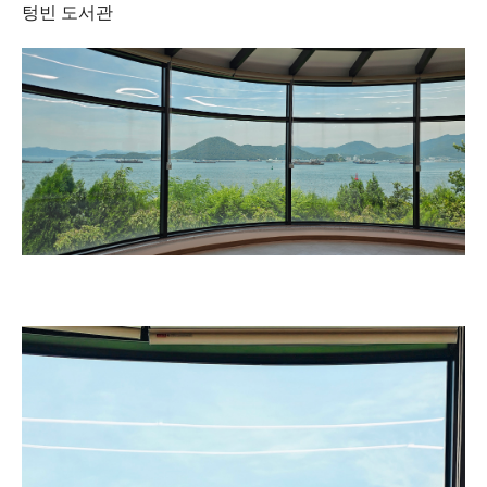
텅빈 도서관