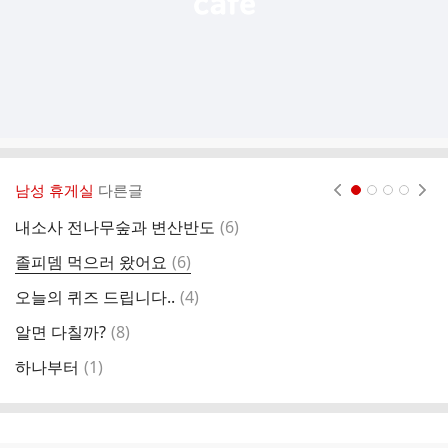
남성 휴게실
다른글
현재페이지 1
2
3
4
댓
내소사 전나무숲과 변산반도
(
6
)
저
글
댓
졸피뎀 먹으러 왔어요
(
6
)
방
글
댓
오늘의 퀴즈 드립니다..
(
4
)
불
글
댓
알면 다칠까?
(
8
)
오
글
댓
하나부터
(
1
)
오
글