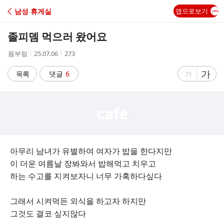
C
남성 휴게실
앱으로보기
A
졸피뎀 먹으러 왔어요
F
작
작
조
몸부림
25.07.06
273
성
성
회
E
자
시
수
글
가
글
목록
댓글
6
가
간
자
자
크
크
기
기
크
작
게
게
아무리 남녀가 유별하여 여자가 밥을 한다지만
이 더운 여름날 장봐와서 밥해먹고 치우고
하는 수고를 지켜보자니 너무 가혹하다싶다
그래서 시켜먹든 외식을 하고자 하지만
그것도 결코 싶지않다