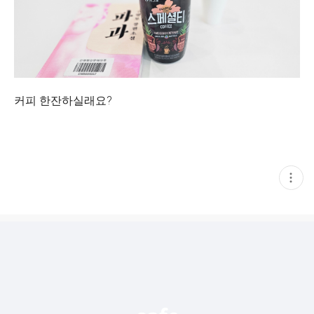
커피 한잔하실래요?
현
재
게
시
글
추
가
기
능
열
기