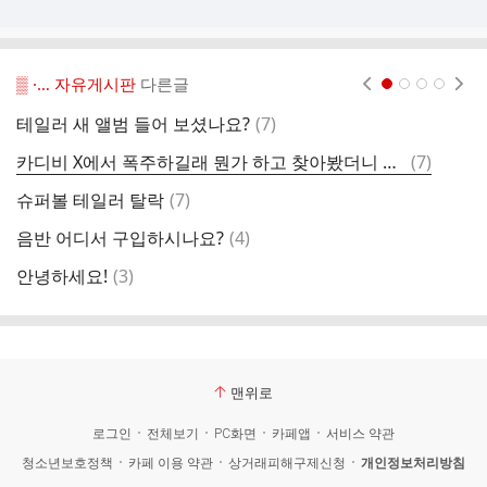
▒ ·… 자유게시판
다른글
현재페이지 1
2
3
4
댓
테일러 새 앨범 들어 보셨나요?
(
7
)
글
댓
카디비 X에서 폭주하길래 뭔가 하고 찾아봤더니 니키가 선빵날렸었네요
(
7
)
케
글
댓
슈퍼볼 테일러 탈락
(
7
)
글
댓
음반 어디서 구입하시나요?
(
4
)
안
글
댓
안녕하세요!
(
3
)
제
글
맨위로
로그인
전체보기
PC화면
카페앱
서비스 약관
청소년보호정책
카페 이용 약관
상거래피해구제신청
개인정보처리방침