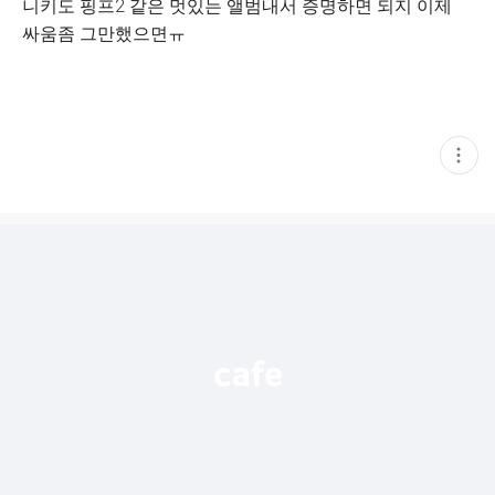
니키도 핑프2 같은 멋있는 앨범내서 증명하면 되지 이제
싸움좀 그만했으면ㅠ
현
재
게
시
글
추
가
기
능
열
기