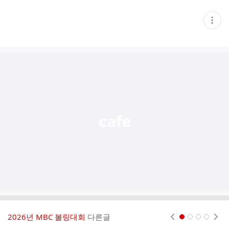
현
재
게
시
글
추
가
기
능
열
기
2026년 MBC 볼링대회
다른글
현재페이지 1
2
3
4