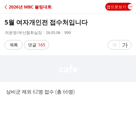
C
2026년 MBC 볼링대회
앱으로보기
A
5월 여자개인전 접수처입니다
F
작
작
조
여윤영/부산협회실장
26.05.06
999
성
성
회
E
자
시
수
글
가
글
목록
댓글
165
가
간
자
자
크
크
기
기
크
작
게
게
상비군 제외 62명 접수 (총 66명)