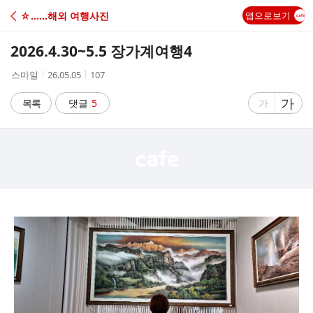
C
☆……해외 여행사진
앱으로보기
A
2026.4.30~5.5 장가계여행4
F
작
작
조
스마일
26.05.05
107
성
성
회
E
자
시
수
글
가
글
목록
댓글
5
가
간
자
자
크
크
기
기
크
작
게
게