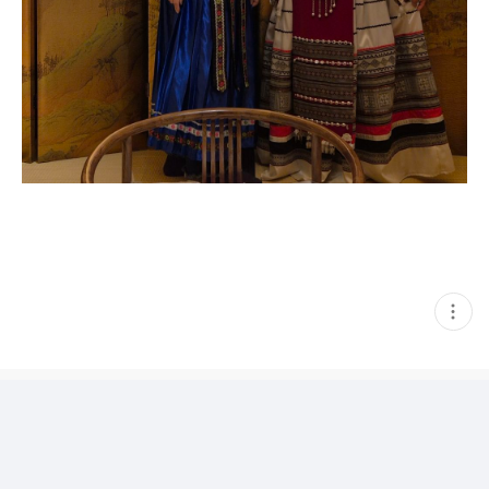
현
재
게
시
글
추
가
기
능
열
기