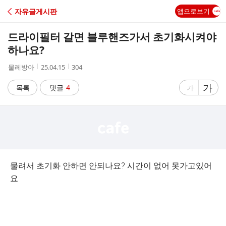
C
자유글게시판
앱으로보기
A
드라이필터 갈면 블루핸즈가서 초기화시켜야
F
하나요?
작
작
조
물레방아
25.04.15
304
E
성
성
회
자
시
수
글
가
글
목록
댓글
4
가
간
자
자
크
크
기
기
크
작
게
게
물려서 초기화 안하면 안되나요? 시간이 없어 못가고있어
요