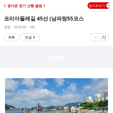
C
정다운 정기 산행 앨범 1
앱으로보기
A
코리아둘레길 45선 (남파랑55코스
F
작
작
조
영영
25.07.05
120
성
성
회
E
자
시
수
글
가
글
목록
댓글
8
가
간
자
자
크
크
기
기
크
작
게
게