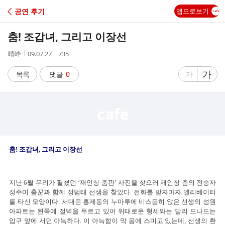
C
공연 후기
앱으로보기
A
춤! 조갑녀, 그리고 이장선
F
작
작
조
晴峰
09.07.27
735
성
성
회
E
자
시
수
글
가
글
목록
댓글
0
가
간
자
자
크
크
기
기
크
작
게
게
춤! 조갑녀, 그리고 이장선
지난 6월 우리가 펼쳤던 ‘재인청 춤판’ 사진을 찾으러 재인청 춤의 전승자
정주미 춤꾼과 함께 정범태 선생을 찾았다. 전화를 받자마자 엘리베이터
를 타신 모양이다. 서대문 홍제동의 누마루에 비스듬히 앉은 선생의 성원
아파트는 왼쪽에 절벽을 두르고 있어 위태로운 형세와는 달리 드나드는
입구 앞에 서면 아늑하다. 이 아늑함이 막 몸에 스미고 있는데, 선생의 환