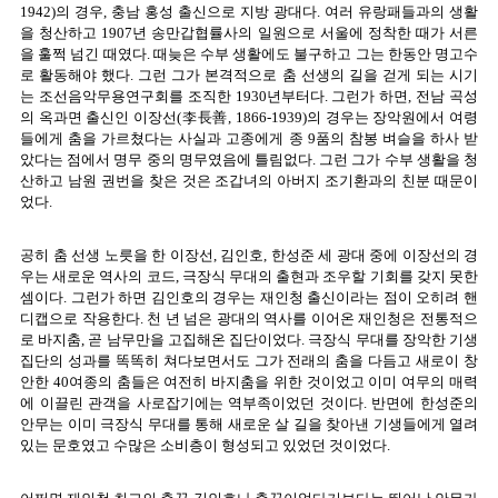
1942)의 경우, 충남 홍성 출신으로 지방 광대다. 여러 유랑패들과의 생활
을 청산하고 1907년 송만갑협률사의 일원으로 서울에 정착한 때가 서른
을 훌쩍 넘긴 때였다. 때늦은 수부 생활에도 불구하고 그는 한동안 명고수
로 활동해야 했다. 그런 그가 본격적으로 춤 선생의 길을 걷게 되는 시기
는 조선음악무용연구회를 조직한 1930년부터다. 그런가 하면, 전남 곡성
의 옥과면 출신인 이장선(李長善, 1866-1939)의 경우는 장악원에서 여령
들에게 춤을 가르쳤다는 사실과 고종에게 종 9품의 참봉 벼슬을 하사 받
았다는 점에서 명무 중의 명무였음에 틀림없다. 그런 그가 수부 생활을 청
산하고 남원 권번을 찾은 것은 조갑녀의 아버지 조기환과의 친분 때문이
었다.
공히 춤 선생 노릇을 한 이장선, 김인호, 한성준 세 광대 중에 이장선의 경
우는 새로운 역사의 코드, 극장식 무대의 출현과 조우할 기회를 갖지 못한
셈이다. 그런가 하면 김인호의 경우는 재인청 출신이라는 점이 오히려 핸
디캡으로 작용한다. 천 년 넘은 광대의 역사를 이어온 재인청은 전통적으
로 바지춤, 곧 남무만을 고집해온 집단이었다. 극장식 무대를 장악한 기생
집단의 성과를 똑똑히 쳐다보면서도 그가 전래의 춤을 다듬고 새로이 창
안한 40여종의 춤들은 여전히 바지춤을 위한 것이었고 이미 여무의 매력
에 이끌린 관객을 사로잡기에는 역부족이었던 것이다. 반면에 한성준의
안무는 이미 극장식 무대를 통해 새로운 살 길을 찾아낸 기생들에게 열려
있는 문호였고 수많은 소비층이 형성되고 있었던 것이었다.