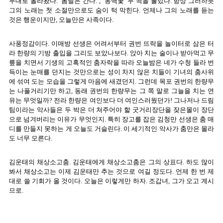
무대로 올라왔다. ‘봄날은 간다.’, ‘동백꽃’ 두 곡을 불렀다. 항상 그러하듯
그의 노래는 첫 소절만으로도 숨이 턱 막힌다. 언제나 그의 노래를 듣는
것은 행운이지만, 오늘만은 사족이다.
사풍정감이다. 이매방 선생은 어려서부터 권번 뜨락을 놀이터로 삼은 터
라 한량의 기방 출입을 그리도 보았나보다. 앉아 치는 술이나 받아먹고 무
릎을 치면서 기생의 고혹적인 춤자락을 따라 오늘밤은 네가 수청 들라 번
득이는 눈매를 던지는 것만으로는 성이 차지 않은 치들이 기녀의 춤사위
에 섞여 도는 모습을 그렇게 마음에 새겼던지. 그런데 목포 권번의 한량무
는 나풀거리기만 하고, 동래 권번의 한량무는 그 쪽 말로 그늘을 치는 연
유는 무엇일까? 전라 한량은 여인보다 더 여인스러웠던가! 그나저나 드림
팀이라는 악사들은 두 박은 더 쳐주어야 할 굿거리장단을 잦은몰이 장단
으로 넘겨버리는 이유가 무엇인지. 특히 장고를 잡은 김청만 선생은 춤 매
디를 만들지 못하는 게 오늘도 거슬린다. 이 세기적인 악사가 춤만은 몰라
도 너무 모른다.
김운태의 채상소고춤. 김운태에게 채상소고춤은 그의 상표다. 하도 많이
봐서 채상소고는 이제 김운태만 추는 것으로 여길 정도다. 언제 한 번 제
대로 쓸 기회가 올 것이다. 오늘은 이렇게만 하자. 조갑녀, 그가 오고 계시
므로.