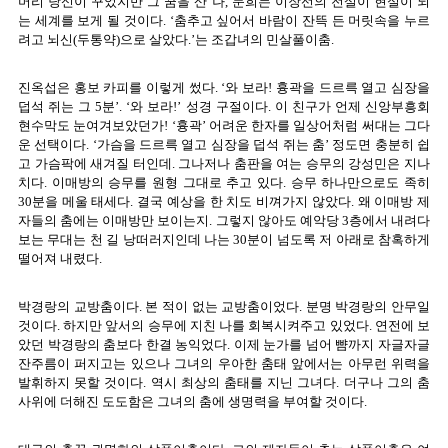
머리 당신이 꾸었지만 그 꿈을 산 나, 문희는 이장선의 전설이 현실이 되
는 세계를 보게 될 것이다. ‘춤추고 싶어서 바람이 잔뜩 든 머릿속을 누르
려고 뇌신(두통약)으로 살았다.’는 조갑녀의 민살풀이춤.
진옥섭은 홍보 카피를 이렇게 썼다. ‘와 보라! 흉곽을 드르륵 열고 심장을
덥석 쥐는 그 5분’. ‘와 보라!’ 성경 구절이다. 이 친구가 언제 신앙부흥회
현수막도 눈여겨보았던가! ‘흉곽’ 어려운 한자를 일상어처럼 써대는 그다
운 선택이다. ‘가슴을 드르륵 열고 심장을 덥석 쥐는 춤’ 정도면 충분히 쉽
고 가슴팍에 새겨질 터인데. 그나저나 춤판을 여는 승무의 강성민은 지나
치다. 이매방의 승무를 원형 그대로 추고 있다. 승무 하나만으로도 족히
30분을 메울 태세다. 결국 예상을 한 치도 비껴가지 않았다. 왜 이매방 제
자들의 춤에는 이매방만 보이는지. 그렇지 않아도 예악당 3층에서 내려다
보는 무대는 천 길 낭떠러지인데 나는 30분이 넘도록 저 아래로 참혹하게
떨어져 내렸다.
박경랑의 교방춤이다. 본 적이 없는 교방춤이었다. 분명 박경랑의 안무일
것이다. 하지만 앞서의 승무에 지친 나를 회복시켜주고 있었다. 연전에 보
았던 박경랑의 춤보다 한결 농익었다. 이제 눈가를 넘어 뺨까지 자글자글
잔주름이 퍼지고는 있으나 그녀의 우아한 춤태 앞에서는 아무런 위력을
발휘하지 못할 것이다. 역시 최상의 춤태를 지닌 그녀다. 더구나 그의 춤
사위에 더해진 도도함은 그녀의 춤에 생명력을 부여할 것이다.