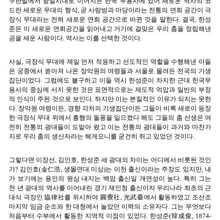
구한말에서 항일시대로 이어지는 한국 무용사에 있어 새로운 역사의 코
드란 새로운 무대의 형식, 곧 사랑방과 마당이라는 전통의 연희 공간이 극
장식 무대라는 전혀 새로운 연희 공간으로 바뀐 것을 말한다. 결국, 한성
준은 이 새로운 연희공간을 읽어내고 거기에 걸맞은 우리 춤을 정립해낸
공을 세운 사람이다. 역사는 이를 선택한 것이다.
사실, 극장식 무대에 제일 먼저 적응하고 선도적인 역할을 수행해낸 이들
은 궁중에서 쏟아져 나온 장악원의 여령들과 서울로 몰려든 전국의 기생
집단이었다. 그럼에도 불구하고 이들 역시 한성준이 차지한 근대 한국무
용사의 중심에 서지 못한 것은 표면적으로는 제도적 억압과 일반의 부정
적 인식이 주된 것으로 보인다. 하지만 이는 본질적인 이유가 되지는 못한
다. 장악원 여령이든, 경향 각처의 기생집단이든 그들이 비록 새로이 등장
한 극장식 무대 위에서 흥행의 돌풍을 일으켰다 해도 그들의 춤 선생은 여
전히 전통의 광대들이 도맡아 왔고 이는 전통의 광대들이 과거와 마찬가
지로 우리 춤의 생산자라는 헤게모니를 굳건히 쥐고 있었던 것이다.
그렇다면 이장선, 김인호, 한성준 세 광대의 차이는 어디에서 비롯된 것인
가? 김인호(金仁浩, 생몰연대 미상)는 이천 출신이라는 주장도 있지만, 내
가 보기에는 용인의 원삼 내지는 백암 출신일 개연성이 높다. 특히 그는
천 년 광대의 역사를 이어내린 경기 재인청 출신이자 우리나라 최초의 근
대식 극장인 協律社를 위시하여 圓覺社, 光武臺에서 활동하였고 조선조
마지막 임금 순조와 한 대청에서 놀았던 이력의 소유자다. 그는 무엇보다
처음부터 수부에서 활동한 지역적 이점이 있었다. 한성준(韓成俊, 1874-