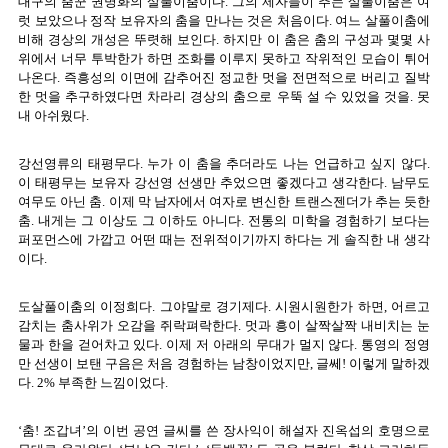
대구의 춤꾼 권명화의 살풀이춤이다. 그의 제자들이 추는 살풀이춤은 여
럿 보았으나 정작 보유자의 춤을 만나는 것은 처음이다. 여느 살풀이춤에
비해 경상의 개성은 뚜렷해 보인다. 하지만 이 춤은 춤의 구성과 몇몇 사
위에서 너무 투박한가 하면 조화를 이루지 못하고 작위적인 모습이 튀어
나온다. 즉흥성의 이면에 감추어진 정교한 멋을 전면적으로 버리고 질박
한 멋을 추구하였다면 차라리 경상의 춤으로 우뚝 설 수 있었을 것을. 못
내 아쉬웠다.
강선영류의 태평무다. 누가 이 춤을 추더라도 나는 언급하고 싶지 않다.
이 태평무는 보유자 강선영 선생만 추었으면 좋겠다고 생각한다. 남무도
여무도 아닌 춤. 이제 막 남자에서 여자로 변신한 트랜스젠더가 추는 듯한
춤. 내게는 그 이상도 그 이하도 아니다. 전통의 미학을 경험하기 보다는
퍼포먼스에 가깝고 어떤 때는 전위적이기까지 하다는 게 솔직한 내 생각
이다.
도살풀이춤의 이정희다. 그야말로 경기제다. 시원시원한가 하면, 어르고
감치는 춤사위가 오감을 쥐락펴락한다. 멋과 흥이 살짝살짝 내비치는 눈
물과 한을 걷어차고 있다. 이제 저 아래의 무대가 멀지 않다. 통영의 정영
만 선생이 보탠 구음은 처음 경험하는 남창이었지만, 글쎄! 이렇게 말하겠
다. 2% 부족한 느낌이었다.
‘춤! 조갑녀’의 이번 공연 글씨를 쓴 장사익이 해설자 진옥섭의 호명으로