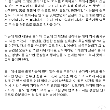
이 쏟아진다. 그래도 보아야 한다. 희디흰 치마저고리 속에서 임께서 조금
씩 흔드는 불림이 내 몸에서 느껴진다. 짙은 회색 흙빛 사이로 무엇인가
반짝인다. 흙을 헤집어 두 손으로 받쳐 올렸다. 금관이었다. 눈물이 솟구
친다. 아, 꺼내 보아서는 안 되는 것이었던가? 금관이 그만 모래로 변하면
서 손가락 사이로 빠져나가고 있다. 안 돼! 임께선 갑자기 춤추기를 멈추
고 두 손을 단전으로 모으고 인사를 한다.
허공에 새긴 세월은 춤이다. 그런데 그 세월을 깎아내는 대패 역시 춤사위
다. 나는 보았다. 그 왕관을, 찬란한 전설을. 진옥섭이 추임새를 넣으며 임
을 이끈다. 다시 춤을 추시지만 그도 잠시, 일어섰다. 세종문화회관 그 넓
은 공간을 오늘처럼 외팔 사위 하나로 당겨버리던 이매방의 살풀이춤, 내
질긴 엉덩이를 일으킨 문장원의 동래입춤. 이번에는 박수도 치지 못하고
그저 울기만 했다.
로비에서 모든 출연자들이 한데 얼려 춤을 부른다. 내 손가락 사이로 흘러
내리던 왕관이 눈부신 춤을 추고 있다. 진옥섭, 이 친구. 지나치게 시간을
길게 끈 앞선 이들로 인해 얼마나 속이 상했을까. 이 짧은 시간을 위해 무
려 세 시간 가까이 기다린 객석의 원망도 적잖이 있으리라. 하지만 염려는
마시라. 그들도 '흉곽이 드르륵 열리고 심장이 덥석 쥐어지는 경험'은 단 1
초로도 충분하다는 걸 알게 되는 날이 있으리니.
현