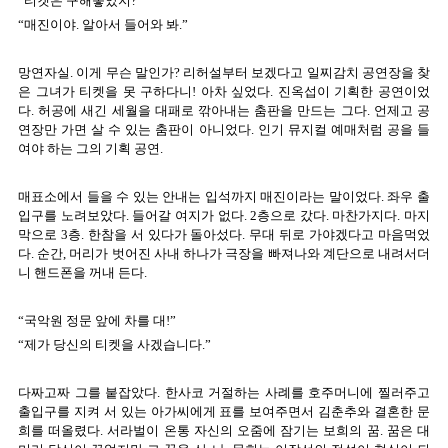
“티켓은 구해놓았지?”
“매진이야. 알아서 들어와 봐.”
망연자실. 이게 무슨 말인가? 리허설부터 보겠다고 일찌감치 공연장을 찾
은 그녀가 티켓을 못 구하다니! 아차 싶었다. 진옥섭이 기획한 공연이었
다. 허공에 새긴 세월을 대패로 깎아내는 춤판을 만드는 그다. 언제고 공
연장만 가면 살 수 있는 춤판이 아니었다. 인기 뮤지컬 예매처럼 공을 들
여야 하는 그의 기획 공연.
매표소에서 들을 수 있는 안내는 입석까지 매진이라는 말이었다. 좌우 출
입구를 노려보았다. 들어갈 여지가 없다. 2층으로 갔다. 마찬가지다. 마지
막으로 3층. 한참을 서 있다가 돌아섰다. 무대 뒤로 가야겠다고 마음먹었
다. 순간, 머리가 벗어진 사내 하나가 극장을 빠져나와 계단으로 내려서더
니 핸드폰을 꺼내 든다.
“국악원 정문 앞에 차를 대!”
“제가 당신의 티켓을 사겠습니다.”
다짜고짜 그를 붙잡았다. 한사코 거절하는 사례를 호주머니에 찔러주고
출입구를 지켜 서 있는 아가씨에게 표를 보여주면서 김춘추와 결혼한 문
희를 떠올렸다. 서라벌이 온통 자신의 오줌에 잠기는 보희의 꿈. 꿈은 대