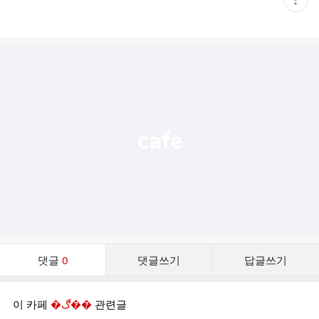
재
게
시
글
추
가
기
능
열
기
댓
댓글
0
댓글쓰기
답글쓰기
글
댓
글
이 카페
�ڰ��
관련글
리