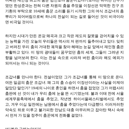
어쩌면 재인청 최고의 춤꾼 김인호나 춤꾼이었다기보다는 뛰어난 안무가
였던 한성준과는 전혀 다른 차원의 춤을 추었을 이장선은 막역한 친구 조
기환의 부탁으로 10세에 춤꾼 소리를 듣기 시작한 그의 여식 조갑녀의 춤
뿌리가 되어버림으로써 하나의 전설이 되는 길로 들어선 것이 비극이라
면 비극일 것이다.
하지만 시대가 만든 온갖 왜곡과 크고 작은 제도의 잘못을 걷어치울 수 있
는 능력을 가진 오늘의 우리들은 역사의 저 편까지 들추어내고 있다. 잊히
고 버려진 우리 춤의 거대한 궤적을 찾아 헤매는 눈길 앞에서 재인청 춤은
부활하고 있다. 이 땅의 광대들이 꿈꾸었던 춤의 세계, 그들이 그려낸 지
향을 넘어보려 한다. 이는 전설 속으로 사라져 버린 춤이라 해도 예외가
되어서는 아니 되는 것이다.
조갑녀를 만나야 한다. 전설이었던 그가 조갑녀를 통해 이 땅으로 온다.
여든 일곱의 춤꾼 조갑녀. 왜 그의 춤 스승이 이장선이라는 사실을 이제야
알았단 말인가? 19세의 나이로 혼인을 하면서 춤을 접었던 그가 어렵사리
춤판에 선 것이 내가 우리 춤에 눈을 뜬 시기였는데. 불과 이태 전에 서울
세계무용축제에서 춤을 추었고, 작년엔 하이서울페스티벌에서도 추었
고, 겨우 이십 일전에는 남원에서 춤을 추었다는데 다급했다. 이러저러한
약속도 뒤로 미루고 불가피한 만남도 대충 마무리하고 잡아탄 택시 속에
서 먼저 가 있을 정주미 춤꾼에게 전화를 걸었다.