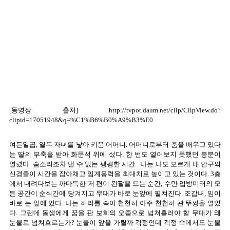
[동영상 출처]
http://tvpot.daum.net/clip/ClipView.do?
clipid=17051948&q=%C1%B6%B0%A9%B3%E0
여든일곱, 열두 자녀를 낳아 키운 어머니. 어머니로부터 춤을 배우고 있다
는 딸의 부축을 받아 화문석 위에 섰다. 한 번도 열어보지 못했던 봉분이
열렸다. 숨소리조차 낼 수 없는 팽팽한 시간. 나는 나도 모르게 내 안구의
신경줄이 시간을 잡아채고 임계응력을 최대치로 높이고 있는 것이다. 3층
에서 내려다보는 까마득한 저 편이 왼팔을 드는 순간, 수만 입방미터의 모
든 공간이 순식간에 당겨지고 무대가 바로 눈앞에 펼쳐진다. 조갑녀, 임이
바로 눈 앞에 있다. 나는 허리를 숙여 천천히 아주 천천히 관 뚜껑을 열었
다. 그런데 동생에게 꿈을 판 보희의 오줌으로 넘쳐흘러야 할 무대가 왜
눈물로 넘쳐흐르는가? 눈물이 앞을 가릴까 걱정인데 걱정 속에서도 눈물