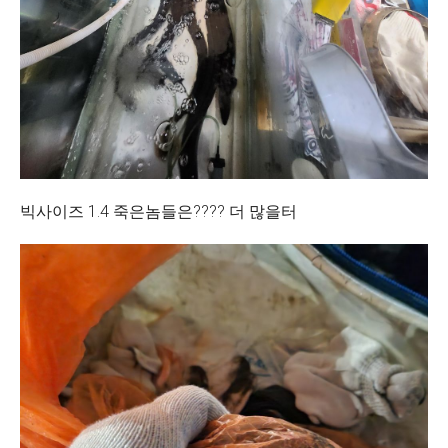
빅사이즈 1.4 죽은놈들은???? 더 많을터