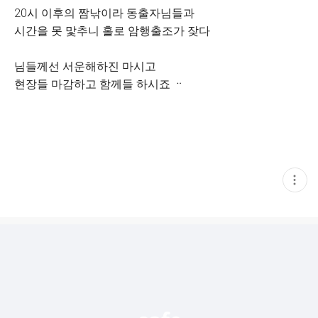
20시 이후의 짬낚이라 동출자님들과
시간을 못 맟추니 홀로 암행출조가 잦다
님들께선 서운해하진 마시고
현장들 마감하고 함께들 하시죠 ᆢ
현
재
게
시
글
추
가
기
능
열
기