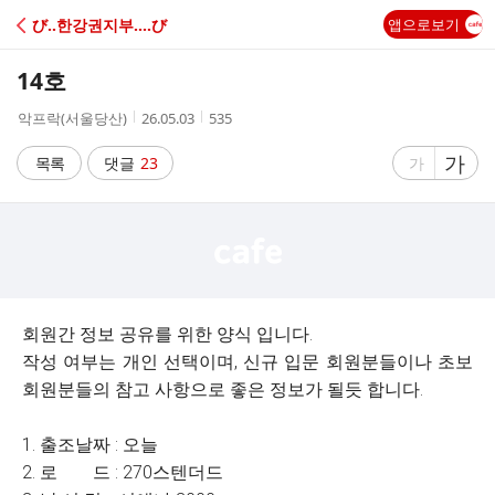
C
び‥한강권지부‥‥び
앱으로보기
A
14호
F
작
작
조
악프락(서울당산)
26.05.03
535
성
성
회
E
자
시
수
글
가
글
목록
댓글
23
가
간
자
자
크
크
기
기
크
작
게
게
회원간 정보 공유를 위한 양식 입니다.
작성 여부는 개인 선택이며, 신규 입문 회원분들이나 초보
회원분들의 참고 사항으로 좋은 정보가 될듯 합니다.
1. 출조날짜 : 오늘
2. 로 드 : 270스텐더드