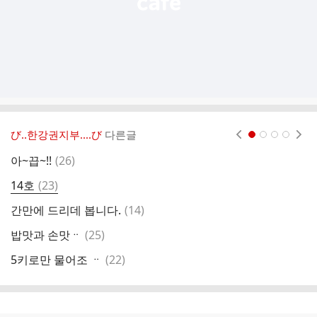
び‥한강권지부‥‥び
다른글
현재페이지 1
2
3
4
댓
아~끕~!!
(
26
)
사
글
댓
14호
(
23
)
아
글
댓
간만에 드리데 봅니다.
(
14
)
짬
글
댓
밥맛과 손맛ᆢ
(
25
)
이
글
댓
5키로만 물어조 ᆢ
(
22
)
시
글