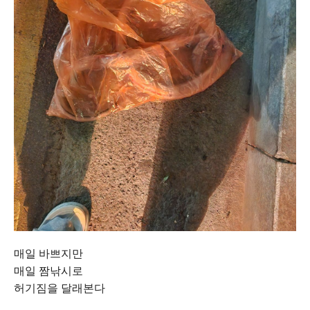
매일 바쁘지만
매일 짬낚시로
허기짐을 달래본다