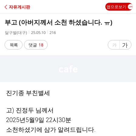
C
자유게시판
앱으로보기
A
부고 (아버지께서 소천 하셨습니다. ㅠ)
F
작
작
조
달구벌(대구)
25.05.10
216
성
성
회
E
자
시
수
글
가
글
목록
댓글
18
가
간
자
자
크
크
기
기
크
작
게
게
진기종 부친별세
고) 진정두 님께서
2025년5월9일 22시30분
소천하셨기에 삼가 알려드립니다.