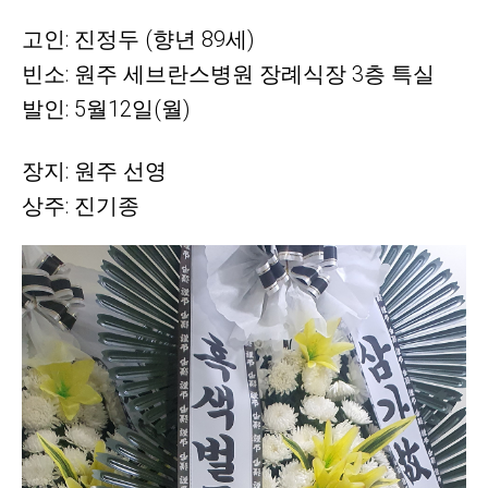
고인: 진정두 (향년 89세)
빈소: 원주 세브란스병원 장례식장 3층 특실
발인: 5월12일(월)
장지: 원주 선영
상주: 진기종