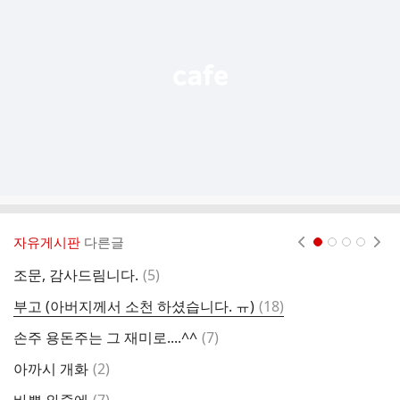
능
열
기
자유게시판
다른글
현재페이지 1
2
3
4
댓
조문, 감사드림니다.
(
5
)
글
댓
부고 (아버지께서 소천 하셨습니다. ㅠ)
(
18
)
양
글
댓
손주 용돈주는 그 재미로....^^
(
7
)
고
글
댓
아까시 개화
(
2
)
글
댓