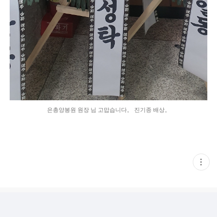
은총양봉원 원장 님 고맙습니다。 진기종 배상。
현
재
게
시
글
추
가
기