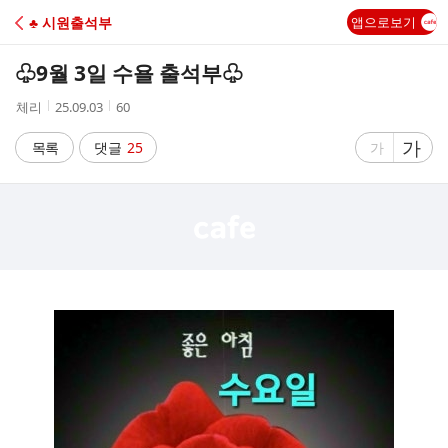
C
♣ 시원출석부
앱으로보기
A
♧9월 3일 수욜 출석부♧
F
작
작
조
체리
25.09.03
60
성
성
회
E
자
시
수
글
가
글
목록
댓글
25
가
간
자
자
크
크
기
기
크
작
게
게