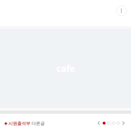
현
재
게
시
글
추
가
기
능
열
기
♣ 시원출석부
다른글
현재페이지 1
2
3
4