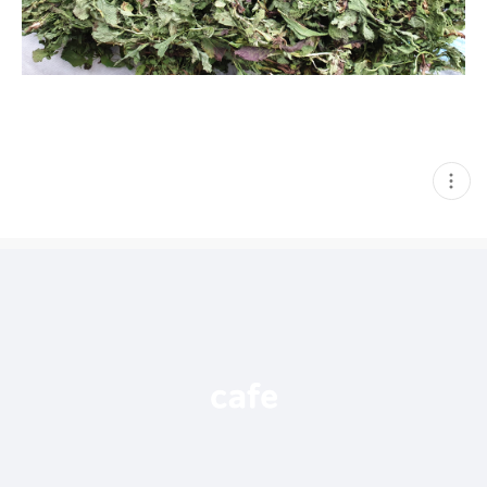
현
재
게
시
글
추
가
기
능
열
기