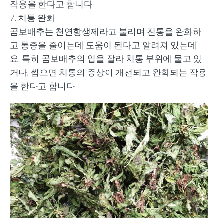
작용을 한다고 합니다
.
7.
치통 완화
곰보배추는 천연항생제라고 불리며 진통을 완화하
고 통증을 줄이는데 도움이 된다고 알려져 있는데
요
.
특히 곰보배추의 입을 잘라 치통 부위에 물고 있
거나
,
씹으면 치통의 증상이 개선되고 완화되는 작용
을 한다고 합니다
.