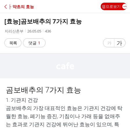
C
├ 약초의 효능
앱으로보기
A
[효능]
곰보배추의 7가지 효능
F
작
작
조
지리산촌부
26.05.05
436
성
성
회
E
자
시
수
글
가
글
목록
댓글
1
가
간
자
자
크
크
기
기
크
작
게
게
곰보배추의
7
가지 효능
1.
기관지 건강
곰보배추의 가장 대표적인 효능은 기관지 건강에 탁
월한 효능
,
폐기능 증진
,
기침이나 가래 등을 없애주
는 효과로 기관지 건강에 뛰어난 효능이 있으며
,
특