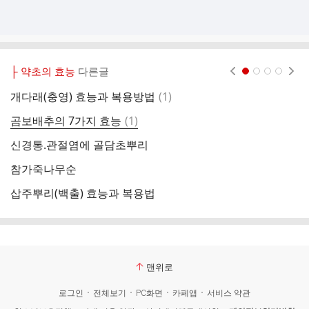
├ 약초의 효능
다른글
현재페이지 1
2
3
4
댓
개다래(충영) 효능과 복용방법
(
1
)
미
글
댓
곰보배추의 7가지 효능
(
1
)
혈
글
신경통.관절염에 골담초뿌리
동
참가죽나무순
야
삽주뿌리(백출) 효능과 복용법
혈
맨위로
로그인
전체보기
PC화면
카페앱
서비스 약관