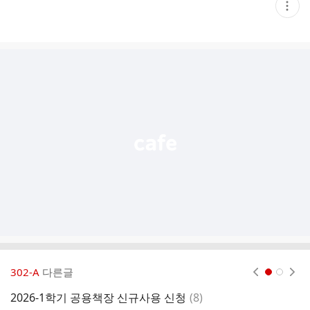
현
재
게
시
글
추
가
기
능
열
기
302-A
다른글
현재페이지 1
2
댓
2026-1학기 공용책장 신규사용 신청
(
8
)
2
글