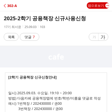
C
302-A
앱으로보기
A
2025-2학기 공용책장 신규사용신청
F
작
작
조
17기 최서윤
25.09.03
103
성
성
회
E
자
시
수
글
가
글
목록
댓글
7
가
간
자
자
크
크
기
기
크
작
게
게
[2학기 공용책장 신규신청안내]
일시) 2025.09.03. 수요일. 19:10 ~ 20:00
방법) 다음카페 공용책장탭에 번호/학번/이름을 댓글로 작성
예시) 1번책장 / 202430000 / 권00
3번책장 / 202430000 / 권00