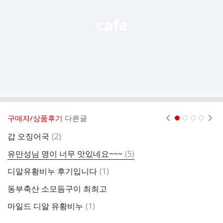
기
구매자/상품후기
다른글
현재페이지 1
2
3
4
댓
갑 오징어국
(
2
)
유
글
댓
유만성님 명이 너무 맛있네요~~~
(
5
)
조
글
댓
디알유황비누 후기입니다
(
1
)
양
글
동부축산 소모듬구이 최최고
양
댓
마일드 디알 유황비누
(
1
)
양
글