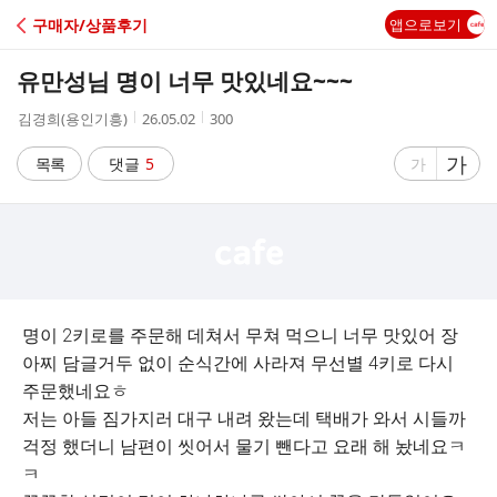
C
구매자/상품후기
앱으로보기
A
유만성님 명이 너무 맛있네요~~~
F
작
작
조
김경희(용인기흥)
26.05.02
300
성
성
회
E
자
시
수
글
가
글
목록
댓글
5
가
간
자
자
크
크
기
기
크
작
게
게
명이 2키로를 주문해 데쳐서 무쳐 먹으니 너무 맛있어 장
아찌 담글거두 없이 순식간에 사라져 무선별 4키로 다시
주문했네요ㅎ
저는 아들 짐가지러 대구 내려 왔는데 택배가 와서 시들까
걱정 했더니 남편이 씻어서 물기 뺀다고 요래 해 놨네요ㅋ
ㅋ