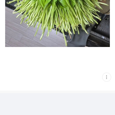
현
재
게
시
글
추
가
기
능
열