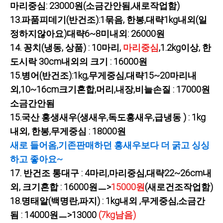
마리중심: 23000원(소금간안됨,새로작업함)
13.
파품피데기(반건조):1묶음, 한봉,대략1kg내외(일
정하지않아요)대략6~8미내외: 26000원
14.
꽁치(냉동, 상품) : 10마리,
마리중심
,1.2kg이상, 한
도시락 30cm내외의 크기 : 16000원
15.병어(반건조):1kg,무게중심,대략15~20마리내
외,10~16cm크기혼합,머리,내장,비늘손질 : 17000원
소금간안됨
15.
국산 홍생새우(생새우,독도홍새우,급냉동 ) : 1kg
내외, 한봉,무게중심 : 18000원
새로 들어옴,기존판매하던 홍새우보다 더 굵고 싱싱
하고 좋아요~
17. 반건조 통대구 : 4마리,마리중심,대략22~26cm내
외, 크기혼합 : 16000원ㅡ>
15000원
(새로건조작업함)
18.명태알(백명란,파지) : 1kg내외 ,무게중심,소금간
됨 : 14000원ㅡ>13000
(7kg남음)