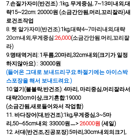
7.
손질가자미(반건조) :1kg, 무게중심, 7
~13미내외,대
략15~22cm: 20000원 (소금간안됨,머리,꼬리잘라)새
로건조작업
8. 햇 알가자미(반건조):
1kg
,대략4~7마리내외,대략
20cm내외,무게중심:
26,000
(소금간안됨.머리,꼬리잘
라)
9.
명태역거리: 1두름,20마리,32cm내외(크기가 일정
하지않아요) : 30000원
(들어온 그대로 보내드리구요.하절기에는 아이스박
스포장을 해서 보내드려요.)
10.
열기(불볼락,반건조): 4마리, 마리중심,머리잘라서
대략20cm이상,크기혼합:19000
(소금간됨,새로들어와서 작업함)
11.
바다장어(대,반건조):1kg,무게중심,3~5마
리,50~65cm내외: 33000원ㅡ>
26000원
(세일)
12. 서대(반건조,진공포장):5마리,30cm내외의크기,