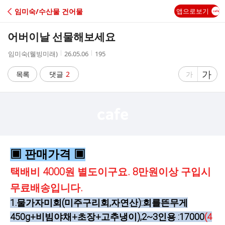
C
임미숙/수산물 건어물
앱으로보기
A
어버이날 선물해보세요
F
작
작
조
임미숙(웰빙미래)
26.05.06
195
성
성
회
E
자
시
수
글
가
글
목록
댓글
2
가
간
자
자
크
크
기
기
크
작
게
게
▣ 판매가격
▣
택배비 4000원 별도이구요. 8만원이상 구입시
무료배송입니다.
1.물가자미회(미주구리회,자연산):회를뜬무게
450g+비빔야채+초장+고추냉이),2~3인용 :17000
(4