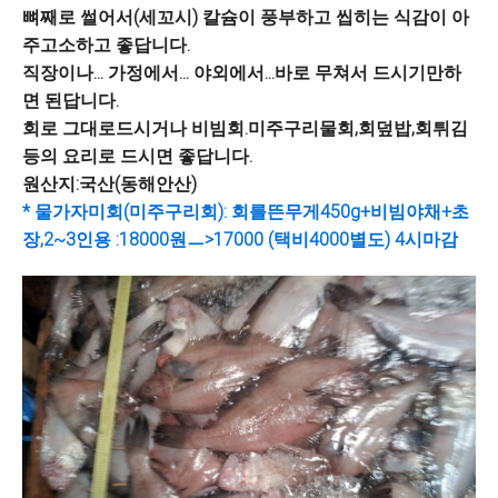
뼈째로 썰어서(세꼬시) 칼슘이 풍부하고 씹히는 식감이 아
주고소하고 좋답니다.
직장이나... 가정에서... 야외에서...바로 무쳐서 드시기만하
면 된답니다.
회로 그대로드시거나 비빔회.미주구리물회,회덮밥,회튀김
등의 요리로 드시면 좋답니다.
원산지:국산(동해안산)
* 물가자미회(미주구리회): 회를뜬무게450g+비빔야채+초
장,2~3인용 :18000원ㅡ>17000 (택비4000별도) 4시마감