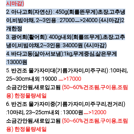
시마감)
2.
아나고회(자연산) : 450g(회를뜬무게)초장,고추냉
이,비빔야채, 2~3인용 : 27000ㅡ>24000 (4시마감)2
개한정
3. 광어회(활어회): 400g내외(회를뜨무게),초장,고추
냉이,비빔야채,2~3인용: 34000원 (4시마감)
4.
바다고동(삶아서보냄):1kg,무게중심,삶은무게
:13000원
5
반건조 물가자미대(기름가자미,미주구리) :10마리,
.
25~30cm내외 :19000
ㅡ>17000
소금간안됨,새로입고됨
(50~60%건조됨,구이용,조림
용) 한정물량세일
6.
반건조 물가자미중(기름가자미,미주구리,전거리)
:10마리, 23~25cm내외 : 13000원
ㅡ>12000
소금간안됨,새로입고됨
(50~60%건조됨,구이용,조림
용) 한정물량세일