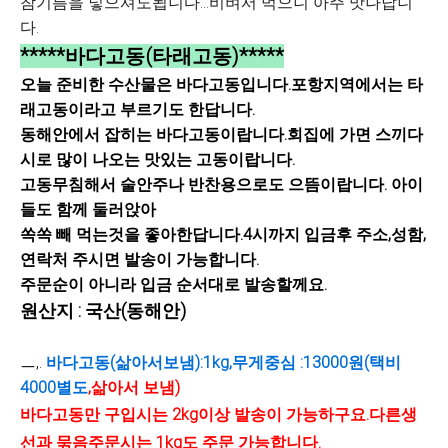
참기름을 넣으셔도됩니다...비벼서 먹으니 아주 맛나답니
다.
*****바다고동(타래고동)*****
오늘 준비한 수산물은 바다고동입니다.
포항지역에서는 타
래고동이라고 부르기도 한답니다.
동해안에서 잡히는 바다고동이랍니다.
회집에 가면 스끼다
시로
많이 나오는 맛있는 고동이랍니다.
고동무침해서 술안주나 반찬용으로도 으뜸이랍니다. 아이
들도 함께 둘러앉아
쏙쏙 빼 먹는것을 좋아한답니다.4시까지 입금후 주소,성함,
연락처 주시면 발송이 가능합니다.
주문순이 아니라 입금 순서대로 발송할께요.
원산지 : 국산(동해안)
ㅡ,.
바다고동(삶아서보냄):1kg,무게중심 :13000원(택비
4000별도
,삶아서
보냄)
바다고동만 구입시는 2kg이상 발송이 가능하구요.다른생
선과
묶음주문시는 1kg도 주문 가능합니다.