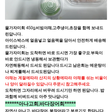
물가자미회 450g,비빔야채,고추냉이,초장을 함께 보내드
린답니다..
아이스박스에 얼음넣고 얼음팩을 담아서 안전하게 배송해
드린답니다..
물가자미회는 도착하면 바로 드시면 가장 좋구요.부득이
바로 안드시면 냉동해서 보관했다가
자연해동해서 드셔도 된답니다.드시고 남은회는
메운탕이
나 찌게를해서 드셔도된답니다.
야채는 계절에따라 산지의 상황에따라 야채를 섞는 비율이
나 양이 달라질수 있답니다.주문시 참고해주세요.
도착하면 그자리에서 버무려 드시기만 하면 된답니다...밥
과함께 비벼드셔도 아주 맛나답니다.
******아나고회,바다장어회*****
자연산 아나고, 바다장어, 붕장어라고 부르기도 한답니다..