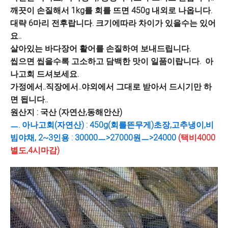
깨끗이 손질해서 1kg를 회를 뜨면 450g 내외로 나옵니다.
대략 6마리 전후랍니다. 크기에따라 차이가 있을수는 있어
요..
살아있는 바다장어 활어를 손질하여 보내드립니다.
씹으면 씹을수록 고소하고 담백한 맛이 일품이랍니다.
아
나고회 드셔보세요.
가정에서..직장에서..야외에서 그대로 받아서 드시기만 하
면 됩니다..
원산지 : 국산 (자연산,동해안산)
ㅡ. 아나고회(자연산) : 450g(회를뜬무게)초장,고추냉이,비
빔야채, 2~3인용 : 30000ㅡ>27000원ㅡ>24000
(택비4000
별도,4시마감)