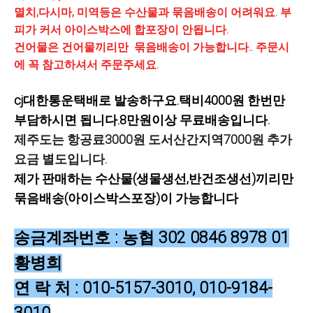
멸치,다시마, 미역등은 수산물과 묶음배송이 어려워요. 부
피가 커서 아이스박스에 합포장이 안됩니다.
건어물은 건어물끼리만 묶음배송이 가능합니다..
주문시
에 꼭 참고하셔서 주문주세요.
cj대한통운택배로 발송하구요.택비4000원 한번만
부담하시면 됩니다.8만원이상 무료배송입니다.
제주도는 항공료3000원 도서산간지역7000원 추가
요금 별도입니다.
제가 판매하는 수산물(생물생선,반건조생선)끼리만
묶음배송(아이스박스포장)이 가능합니다
송금계좌번호 :
농협 302 0846 8978 01
황병희
연 락 처 : 010-5157-3010, 010-9184-