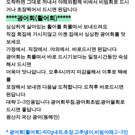
도착하면 그대로 꺼내서 야채와함께 비벼서 비빔회로 드시
거나 초장찍어서 드시면 된답니다
****광어회(활어회)*****
싱싱하게 살아있는 활어를 회를떠서 보내드려요.
직접 회집에 가시지않고 이젠 집에서 싱싱한 광어회를 맛
보세요.
가정에서...직장에서...야외에서...바로드시면 된답니다.
광어회는 회를떠서 바로 드시기보다는 일정시간동안 숙성
해서 드시면
더욱더 맛나답니다...오후4시까지 마감을해서 이후로 택배
를
포장해서 보내면 다음날 도착합니다..도착후 바로드시면
된답니다.
대략 2~3인용입니다.광어회무침,광어회초밥,광어물회로
드시면 좋답니다.
원산지:국산 광어(동해안)
* 광어회(활어회):400g내외,초장,고추냉이,비빔야채,2~3인