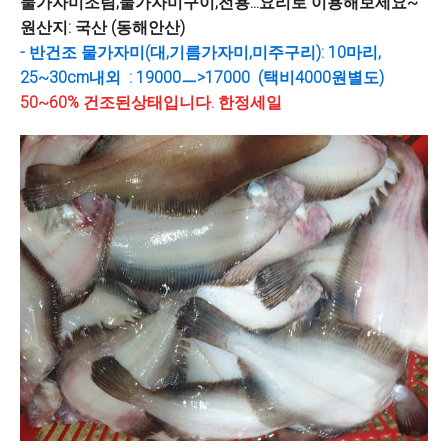
물가자미조림,물가자미구이,전용...요리로 이용해보세요~
원산지: 국산 (동해안산)
- 반건조 물가자미(대,기름가자미,미주구리): 10마리,
25~30cm내외 : 19000ㅡ>17000 (택비4000원별도)
50~60% 건조된상태입니다. 한정세일