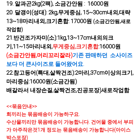
19. 알과곤2kg(2팩), 소금간안됨 : 16000원
20
.
달갱이(성대): 2kg,무게중심, 15~30cm내외,대략
13~18마리내외,크기혼합: 17000원
(소금간안됨,새로
작업함)
21.반건조가자미(소):1kg,13~17cm내외의크
기,11~15마리내외,
무게중심,크기혼합
:
16000원
(소금간안됨,머리꼬리잘라)
기존 판매하던 소사이즈
보다 더 큰사이즈로 들어왔어요.
22.참고등어(특대,살짝건조):2마리,37cm이상의크기,
마리중심:16000원(소금간됨)
배갈라서 내장손질,살짝건조,진공포장)
새로작업함
<<묶음안내>>
회끼리는 묶음배송이 가능하구요.
수산물끼리만 묶음배송이 가능합니다. 건어물 중에서 부피
가 아주작은것1개 정도는 묶음배송이 가능합니다(아이스
박스포장)