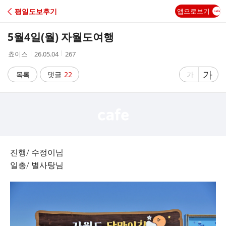
C
평일도보후기
앱으로보기
A
5월4일(월) 자월도여행
F
작
작
조
쵸이스
26.05.04
267
성
성
회
E
자
시
수
글
가
글
목록
댓글
22
가
간
자
자
크
크
기
기
크
작
게
게
진행/ 수정이님
일총/ 별사탕님