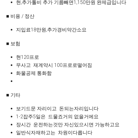
현,추가톨비 추가 기름빼면1,150만원 완제급입니다
■ 비용 / 정산
지입료18만원,추가경비약간소요
■ 보험
현120프로
무사고 재계약시 100프로로떨어짐
화물공제 통화함
■ 기타
보기드문 자리이고 돈되는자리입니다
1-2잡주5일은 드물죠거의 없을거에요
장시간 운전하는것만 자신있으시면 가능하고요
일반식자재하고는 차원이다릅니다