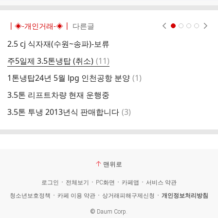
┃◈-개인거래-◈┃
다른글
현재페이지 1
2
3
4
2.5 cj 식자재(수원~송파)-보류
2
댓
주5일제 3.5톤냉탑 (취소)
(
11
)
1
글
댓
1톤냉탑24년 5월 lpg 인천공항 분양
(
1
)
1
글
3.5톤 리프트차량 현재 운행중
사
댓
3.5톤 투냉 2013년식 판매합니다
(
3
)
엑
글
맨위로
로그인
전체보기
PC화면
카페앱
서비스 약관
청소년보호정책
카페 이용 약관
상거래피해구제신청
개인정보처리방침
©
Daum Corp.