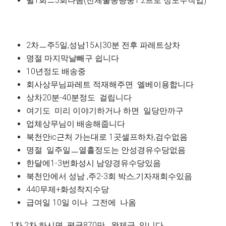
윌1회ㅡ3회나옴(전체물동량중1.2프로 정도수작업)
2차ㅡ주5일,성남15시30분 전후 파레트상차
명절 마지막날빼구 쉽니다
10년정도 배송중
회사상무님파레트 적재해주면 엘베이용합니다
상차20분-40분정도 걸립니다
여기도 미리 이야기하거나 하면 일당만까구
업체상무님이 배송해줍니다
북천안ic근처 가는대로 1곳셀프하차,검수없음
명절 일주일ㅡ열흘정도는 안성경유수당없음
한달에1-3번화성시 남양경유수당있음
북천안에서 성남 ,주2-3회 박스,기자재회수있음
440무제+화성착지수당
급여일 10일 이나 그전에 나옴
1차,2차 하시면 평균870만 완제급 입니다