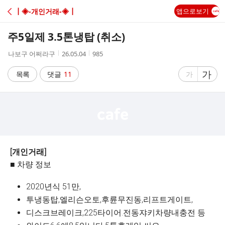
C
┃◈-개인거래-◈┃
앱으로보기
A
주5일제 3.5톤냉탑 (취소)
F
작
작
조
나보구 어쩌라구
26.05.04
985
성
성
회
E
자
시
수
글
가
글
목록
댓글
11
가
간
자
자
크
크
기
기
크
작
게
게
[개인거래]
■ 차량 정보
2020년식 51만,
투냉동탑,엘리슨오토,후륜무진동,리프트게이트,
디스크브레이크,225타이어.전동쟈키차량내충전 등