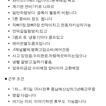
와이드6.6에8.5입니다,5톤후레임 써요
계기판 연비7키로 나와요
일반차량보다 광폭이 월등히 비쌉니다
5톤 중바리 정도 됩니다
직빠9장,정빠8장 칸막이치고 전동쟈키상차가능
언덕길밀림방지,있고
3콤프 로 냉동기마다 콤프있고
에어컨별도콤프입니다
,4채널블박,평화고압쇼바,에어건등
사고 있었음,수리완료,차량깨끗하지는않으나
냉빨 잘받고,일하기좋음,
앞유리금감 수리예정 앞타이어 교환예정
■ 근무 조건
1차ㅡ 주5일, 08시전후 충남예산상차,5년째근무중
명절 다쉽니다
여기는 미리 이야기하면 휴무도 가능합니다