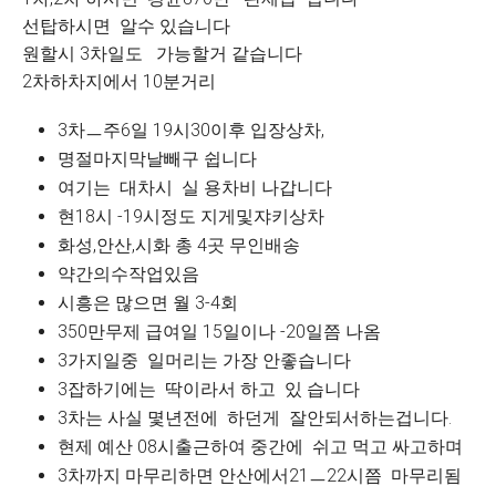
선탑하시면 알수 있습니다
원할시 3차일도 가능할거 같습니다
2차하차지에서 10분거리
3차ㅡ주6일 19시30이후 입장상차,
명절마지막날빼구 쉽니다
여기는 대차시 실 용차비 나갑니다
현18시 -19시정도 지게및쟈키상차
화성,안산,시화 총 4곳 무인배송
약간의수작업있음
시흥은 많으면 월 3-4회
350만무제 급여일 15일이나 -20일쯤 나옴
3가지일중 일머리는 가장 안좋습니다
3잡하기에는 딱이라서 하고 있 습니다
3차는 사실 몇년전에 하던게 잘안되서하는겁니다.
현제 예산 08시출근하여 중간에 쉬고 먹고 싸고하며
3차까지 마무리하면 안산에서21ㅡ22시쯤 마무리됨