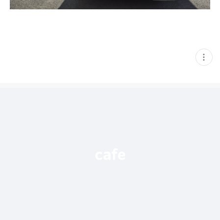
현
재
게
시
글
추
가
기
능
열
기