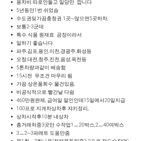
용차비 따로안들고 일당만 깝니다
5년동안1번 쉬었슴
수도권밎가끔충청권 1곳~많으면5곳하차,
보통2-3군데
특수 식품 원재료 공장이라서
일하기 좋습니다.
파주,김포,용인,이천,경광주,화성등
오창,대전,청주,진천,음성,옥천등
5톤차량과같이 배송함
15시전 무조건 마무리 됨
가끔 상온품회수 물건있음,
비공식적으로 빨간날 다쉼
460만원완제, 급여일 말인인데15일에서20일지급
100프로 지게차상차후 쟈키정리,
상차시작후10분 내상차
총거래처중3곳만 수작업1ㅡ20박스,2ㅡ40여박스
3ㅡ2~3파레트 도움만줌