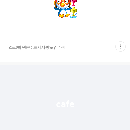
현
스크랩 원문 :
토지사랑모임카페
재
게
시
글
추
가
기
능
열
기