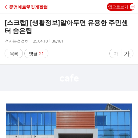
C
콧멍에트💛잇게짤털
앱으로보기
A
[스크랩] [생활정보]
알아두면 유용한 주민센
F
터 숨은팁
작
작
조
석사는섭섭혀
25.04.10
36,181
E
성
성
회
자
시
수
글
가
글
목록
댓글
21
가
간
자
자
크
크
기
기
크
작
게
게