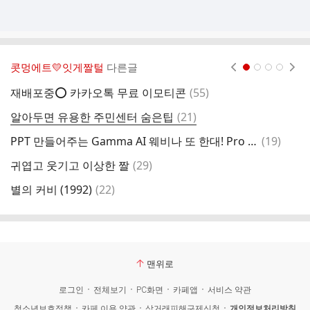
콧멍에트💛잇게짤털
다른글
현재페이지 1
2
3
4
댓
재배포중⭕️ 카카오톡 무료 이모티콘
(
55
)
울
글
댓
알아두면 유용한 주민센터 숨은팁
(
21
)
서
글
댓
PPT 만들어주는 Gamma AI 웨비나 또 한대! Pro 1개월 이용권 못 받았던 여시들 신청 ㄱㄱ
(
19
)
카
글
댓
귀엽고 웃기고 이상한 짤
(
29
)
별
글
댓
별의 커비 (1992)
(
22
)
여
글
맨위로
로그인
전체보기
PC화면
카페앱
서비스 약관
청소년보호정책
카페 이용 약관
상거래피해구제신청
개인정보처리방침