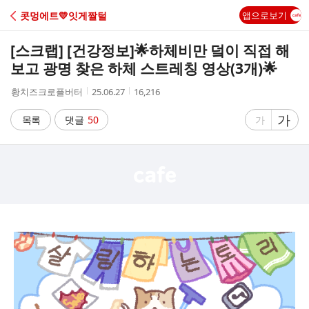
C
콧멍에트💛잇게짤털
앱으로보기
A
[스크랩] [건강정보]
🌟하체비만 덬이 직접 해
F
보고 광명 찾은 하체 스트레칭 영상(3개)🌟
작
작
조
황치즈크로플버터
25.06.27
16,216
E
성
성
회
자
시
수
글
가
글
목록
댓글
50
가
간
자
자
크
크
기
기
크
작
게
게