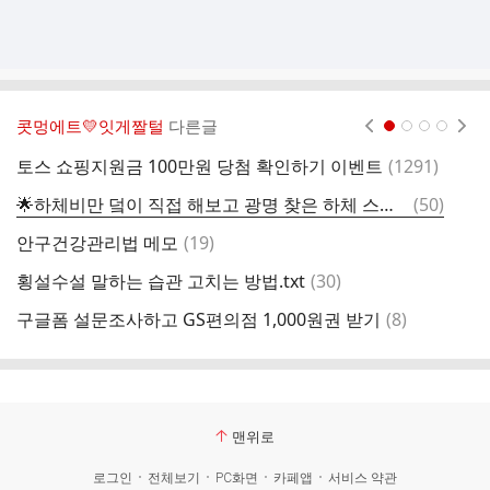
콧멍에트💛잇게짤털
다른글
현재페이지 1
2
3
4
댓
토스 쇼핑지원금 100만원 당첨 확인하기 이벤트
(
1291
)
글
댓
🌟하체비만 덬이 직접 해보고 광명 찾은 하체 스트레칭 영상(3개)🌟
(
50
)
글
댓
안구건강관리법 메모
(
19
)
글
댓
횡설수설 말하는 습관 고치는 방법.txt
(
30
)
글
댓
구글폼 설문조사하고 GS편의점 1,000원권 받기
(
8
)
과
글
맨위로
로그인
전체보기
PC화면
카페앱
서비스 약관