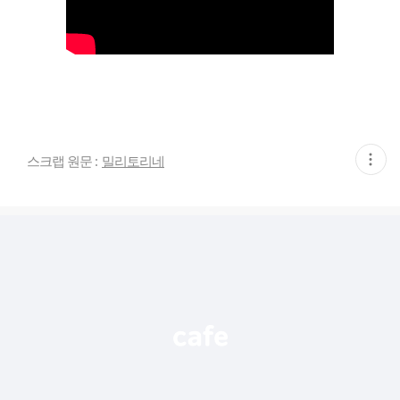
현
스크랩 원문 :
밀리토리네
재
게
시
글
추
가
기
능
열
기