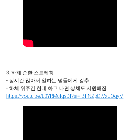
3. 하체 순환 스트레칭
- 장시간 앉아서 일하는 덬들에게 강추
- 하체 위주긴 한데 하고 나면 상체도 시원해짐
https://youtu.be/L0YRMufqsDI?si=-Bf-NZpDtVxUOqyM