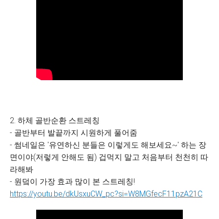
2. 하체 골반순환 스트레칭
- 골반부터 발끝까지 시원하게 풀어줌
- 썸네일은 '유연하신 분들은 이렇게도 해보세요~' 하는 장
면이야(저렇게 안해도 됨) 겁먹지 말고 처음부터 천천히 따
라해봐
- 원덬이 가장 효과 많이 본 스트레칭!
https://youtu.be/dkUsxuCW_pc?si=W8MGfecF11pzA21C