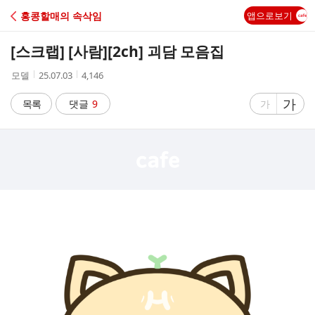
C
홍콩할매의 속삭임
앱으로보기
A
[스크랩] [사람]
[2ch] 괴담 모음집
F
작
작
조
모델
25.07.03
4,146
성
성
회
E
자
시
수
글
가
글
목록
댓글
9
가
간
자
자
크
크
기
기
크
작
게
게