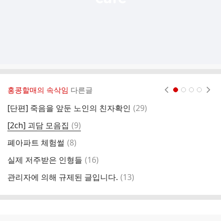
홍콩할매의 속삭임
다른글
현재페이지 1
2
3
4
댓
[단편] 죽음을 앞둔 노인의 친자확인
(
29
)
ㄹ
글
댓
[2ch] 괴담 모음집
(
9
)
S
글
댓
폐아파트 체험썰
(
8
)
[
글
댓
실제 저주받은 인형들
(
16
)
헬
글
댓
관리자에 의해 규제된 글입니다.
(
13
)
글