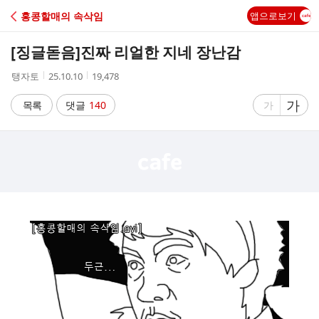
C
홍콩할매의 속삭임
앱으로보기
A
[징글돋음]
진짜 리얼한 지네 장난감
F
작
작
조
탱자토
25.10.10
19,478
성
성
회
E
자
시
수
글
가
글
목록
댓글
140
가
간
자
자
크
크
기
기
크
작
게
게