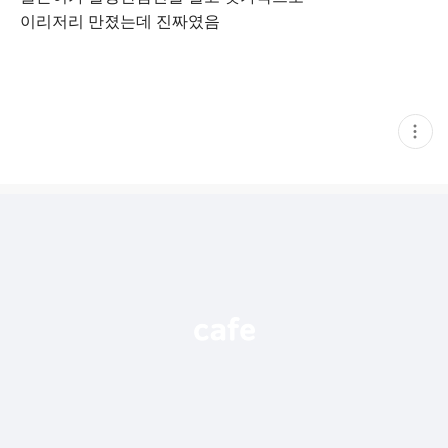
이리저리 만졌는데 진짜였음
현
재
게
시
글
추
가
기
능
열
기