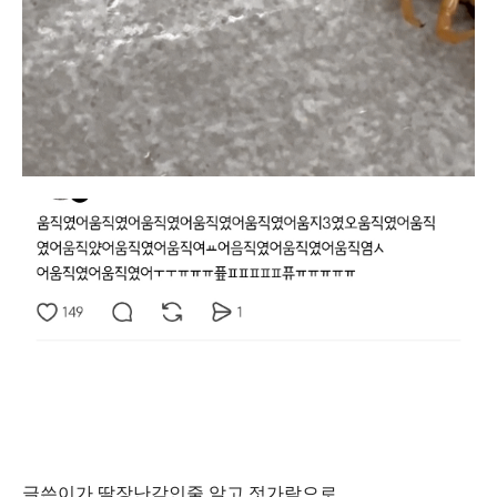
글쓴이가 딸장난감인줄 알고 젓가락으로