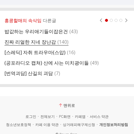
홍콩할매의 속삭임
다른글
현재페이지 1
2
3
4
댓
밥값하는 우리애기들이잡은건
(
43
)
가
글
댓
진짜 리얼한 지네 장난감
(
140
)
약
글
댓
[스레딕] 자취 트라우마(스압)
(
16
)
글
댓
(공포라디오 캡쳐) 산에 사는 미치광이들
(
49
)
야
글
댓
[번역괴담] 산길의 괴담
(
7
)
난
글
맨위로
로그인
전체보기
PC화면
카페앱
서비스 약관
청소년보호정책
카페 이용 약관
상거래피해구제신청
개인정보처리방침