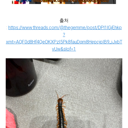
출처
:
https://www.threads.com/@thegemme/post/DPl1lGjEhkp
?
xmt=AQF0d8Hf4QeOKXPzI5Pk8fauDqm8HepcjpIB9_iJxbT
vUw&slof=1