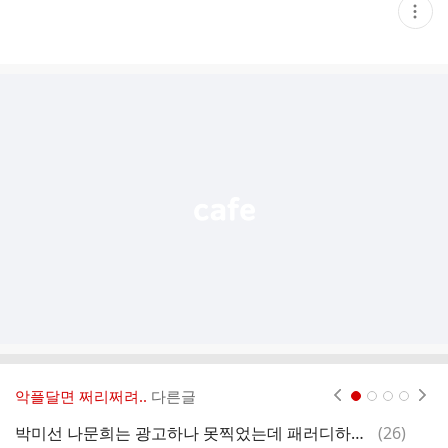
현
재
게
시
글
추
가
기
능
열
기
악플달면 쩌리쩌려..
다른글
현재페이지 1
2
3
4
댓
박미선 나문희는 광고하나 못찍었는데 패러디하는 권혁수만 광고 찍는다.twt
(
26
)
스