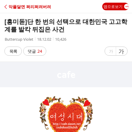
C
악플달면 쩌리쩌려버려
앱으로보기
A
[흥미돋]
단 한 번의 선택으로 대한민국 고고학
F
계를 발칵 뒤집은 사건
작
작
조
Buttercup Violet
18.12.02
10,426
E
성
성
회
자
시
수
글
가
글
목록
댓글
24
가
간
자
자
크
크
기
기
크
작
게
게