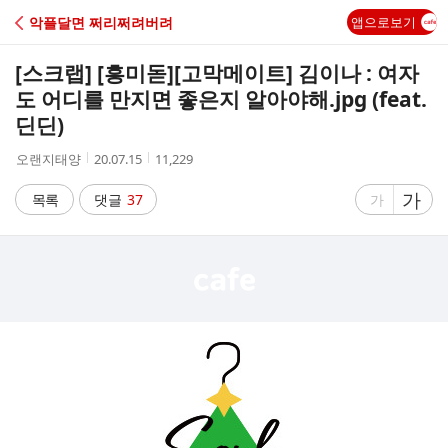
C
악플달면 쩌리쩌려버려
앱으로보기
A
[스크랩] [흥미돋]
[고막메이트] 김이나 : 여자
F
도 어디를 만지면 좋은지 알아야해.jpg (feat.
딘딘)
E
작
작
조
오랜지태양
20.07.15
11,229
성
성
회
자
시
수
글
가
글
목록
댓글
37
가
간
자
자
크
크
기
기
크
작
게
게